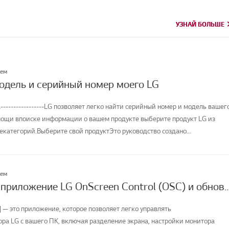
УЗНАЙ БОЛЬШЕ
УЗНАЙ БОЛЬШЕ
лем
модель и серийный номер моего LG
-----------------LG позволяет легко найти серийный номер и модель вашег
мощи впоиске информации о вашем продукте выберите продукт LG из
категорий.Выберите свой продуктЭто руководство создано...
лем
Как скачать приложение LG OnScreen Control (OSC) и обновить программное о
] — это приложение, которое позволяет легко управлять
а LG с вашего ПК, включая разделение экрана, настройки монитора