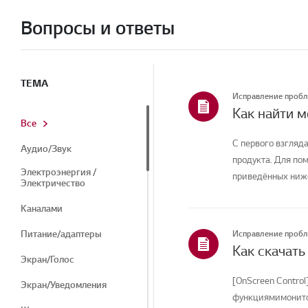
Вопросы и ответы
ТЕМА
Исправление проб
Как найти 
Все
С первого взгляда
Аудио/Звук
продукта. Для по
Электроэнергия /
приведённых ниже
Электричество
Каналами
Питание/адаптеры
Исправление проб
Экран/Голос
[OnScreen Control
Экран/Уведомления
функциямимонитор