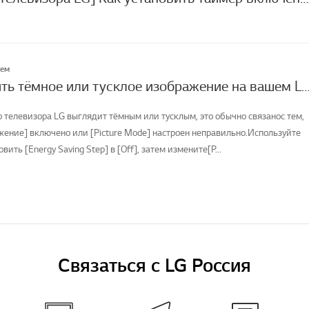
лем
Как исправить тёмное или тусклое изображение на вашем LG
о телевизора LG выглядит тёмным или тусклым, это обычно связанос тем,
жение] включено или [Picture Mode] настроен неправильно.Используйте
овить [Energy Saving Step] в [Off], затем измените[P...
Связаться с LG Россия