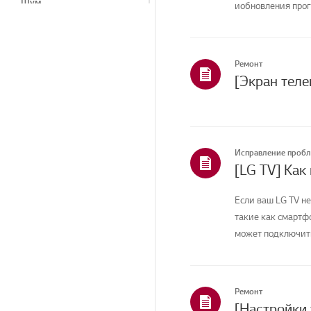
Шум
иобновления прог
вашей ...
Тепло/запах
Косметические
средства/внешний вид
Ремонт
Пульт дистанционного
управления/Кнопки
Программы LG
Меню/Настройки
Исправление проб
[LG TV] Как
Прибор/Внешний вид/
Посторонние предметы
Если ваш LG TV не
Подключение/Установка
такие как смартфо
может подключитьс
Установка/Подключение
Телеканалы/Сети/
Приложения
Ремонт
Главная/ThinQ/Сеть/
Приложения