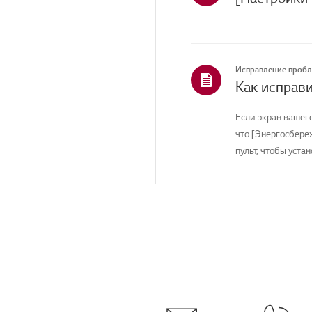
Продажи / Продвижение
/ Установка /
Спецификация
Статус ремонта/
Исправление проб
проблема
Услуги по уборке
Если экран вашег
Другое
что [Энергосбере
пульт, чтобы устан