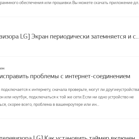
раммного обеспечения или прошивки.Вы можете скачать приложение дл
[Экран телевизора LG] Экран периодически затемняется 
лем
 исправить проблемы с интернет-соединением
 подключается к интернету, сначала проверьте, могут ли другиеустройства
н или ноутбук, подключаться к той же сети.Если ни одно устройство не
я, скорее всего, проблема в вашемроутере или ин...
[Настройки телевизора LG] Как установить таймер включения/выключения?