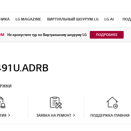
ХНИКА
LG MAGAZINE
ВИРТУАЛЬНЫЙ ШОУРУМ LG
LG AI
ПОД
OM
Не пропустите тур по Виртуальному шоуруму LG
ПОДРОБНЕЕ
491U.ADRB
ЕРЖКИ
ТИЯ
ЗАЯВКА НА РЕМОНТ
ПОДДЕРЖКА ГЛАВНАЯ