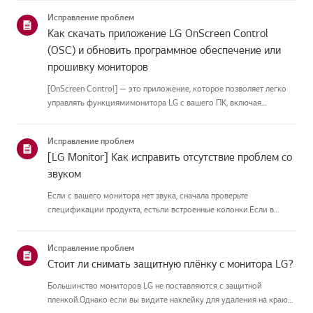
приведённых нижекатегорий.Выберите свой продуктЭто
Исправление проблем
руководство создано...
Как скачать приложение LG OnScreen Control
(OSC) и обновить программное обеспечение или
прошивку мониторов
[OnScreen Control] — это приложение, которое позволяет легко
управлять функциямимонитора LG с вашего ПК, включая
разделение экрана, настройки монитора иобновления
программного обеспечения или прошивки.Вы можете скачать
Исправление проблем
приложение для вашей ...
[LG Monitor] Как исправить отсутствие проблем со
звуком
Если с вашего монитора нет звука, сначала проверьте
спецификации продукта, естьли встроенные колонки.Если в
вашем мониторе встроенные колонки, но звука всё равно нет,
проверьтеподключения сигнальных кабелей (HDMI, DP, USB-C) и
Исправление проблем
настройки зву...
Стоит ли снимать защитную плёнку с монитора LG?
Большинство мониторов LG не поставляются с защитной
пленкой.Однако если вы видите наклейку для удаления на краю