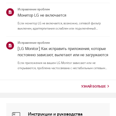
экрана или печатный текст наэкране при включении, там
присутствует защитная плёнка. Пожалуйста, удалите еготолько в
Исправление проблем
таких случая...
Монитор LG не включается
Если монитор LG не включается, возможно, сетевой фильтр
выключен, адаптерпитания ослаблен или подключённый
компьютер находится в спящем режиме.Сначала подключите
другое устройство к удлинителю, чтобы убедиться, что оно естьв
Исправление проблем
питании.Затем п...
[LG Monitor] Как исправить приложения, которые
постоянно зависают, вылетают или не загружаются
Если приложения на вашем LG Monitor зависают или не
открываются, проблема частосвязана с нестабильным сетевым
соединением.Проверьте кабельные соединения между
монитором и роутером, затем проверьтестатус сети в меню
[Настройки] монитора.Попр...
УЗНАЙ БОЛЬШЕ
Инструкции и руководства