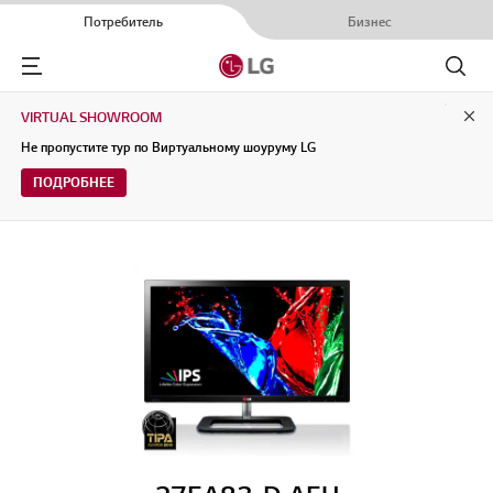
Потребитель
Бизнес
Menu
Поиск
VIRTUAL SHOWROOM
Clo
Не пропустите тур по Виртуальному шоуруму LG
ПОДРОБНЕЕ