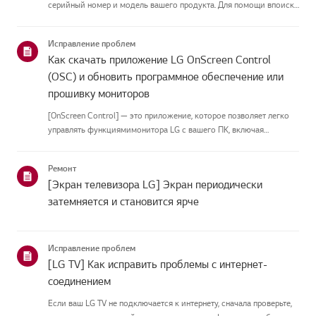
серийный номер и модель вашего продукта. Для помощи впоиске
информации о вашем продукте выберите продукт LG из
приведённых нижекатегорий.Выберите свой продуктЭто
Исправление проблем
руководство создано...
Как скачать приложение LG OnScreen Control
(OSC) и обновить программное обеспечение или
прошивку мониторов
[OnScreen Control] — это приложение, которое позволяет легко
управлять функциямимонитора LG с вашего ПК, включая
разделение экрана, настройки монитора иобновления
программного обеспечения или прошивки.Вы можете скачать
Ремонт
приложение для вашей ...
[Экран телевизора LG] Экран периодически
затемняется и становится ярче
Исправление проблем
[LG TV] Как исправить проблемы с интернет-
соединением
Если ваш LG TV не подключается к интернету, сначала проверьте,