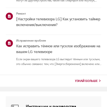
могут ли другиеустройства, такие как смартфон или ноутбук,
подключаться к той же сети.Если ни одно устройство не может
подключиться, скорее всего, проблема в вашемроутере или ин...
Ремонт
[Настройки телевизора LG] Как установить таймер
включения/выключения?
Исправление проблем
Как исправить тёмное или тусклое изображение на
вашем LG телевизоре
Если экран вашего телевизора LG выглядит тёмным или тусклым,
это обычно связанос тем, что [Энергосбережение] включено или
[Picture Mode] настроен неправильно.Используйте пульт, чтобы
установить [Energy Saving Step] в [Off], затем измените[P...
УЗНАЙ БОЛЬШЕ
Инструкции и руководства