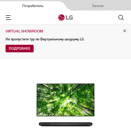
Потребитель
Бизнес
Menu
Поиск
VIRTUAL SHOWROOM
Clo
Не пропустите тур по Виртуальному шоуруму LG
ПОДРОБНЕЕ