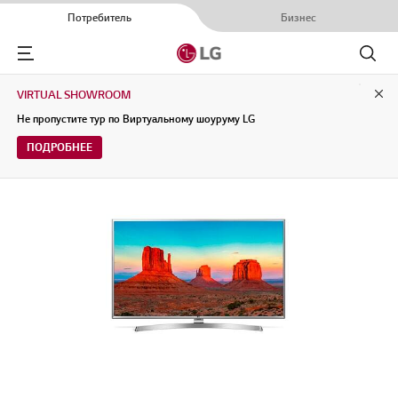
Потребитель
Бизнес
Menu
Поиск
VIRTUAL SHOWROOM
Clo
Не пропустите тур по Виртуальному шоуруму LG
ПОДРОБНЕЕ