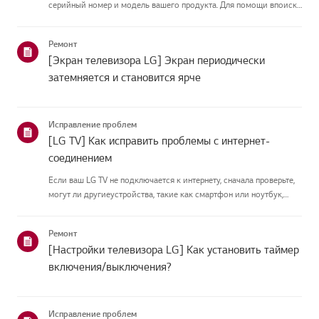
серийный номер и модель вашего продукта. Для помощи впоиске
информации о вашем продукте выберите продукт LG из
приведённых нижекатегорий.Выберите свой продуктЭто
Ремонт
руководство создано...
[Экран телевизора LG] Экран периодически
затемняется и становится ярче
Исправление проблем
[LG TV] Как исправить проблемы с интернет-
соединением
Если ваш LG TV не подключается к интернету, сначала проверьте,
могут ли другиеустройства, такие как смартфон или ноутбук,
подключаться к той же сети.Если ни одно устройство не может
подключиться, скорее всего, проблема в вашемроутере или ин...
Ремонт
[Настройки телевизора LG] Как установить таймер
включения/выключения?
Исправление проблем