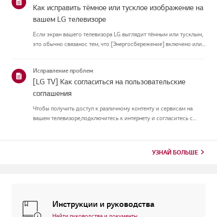
Как исправить тёмное или тусклое изображение на
вашем LG телевизоре
Если экран вашего телевизора LG выглядит тёмным или тусклым,
это обычно связанос тем, что [Энергосбережение] включено или
[Picture Mode] настроен неправильно.Используйте пульт, чтобы
установить [Energy Saving Step] в [Off], затем измените[P...
Исправление проблем
[LG TV] Как согласиться на пользовательские
соглашения
Чтобы получить доступ к различному контенту и сервисам на
вашем телевизоре,подключитесь к интернету и согласитесь с
пользовательскими соглашениями.Если процесс соглашения
провалился, сначала проверьте интернет-соединение
вашеготелевизора и ...
УЗНАЙ БОЛЬШЕ
Инструкции и руководства
Найти руководства и документы