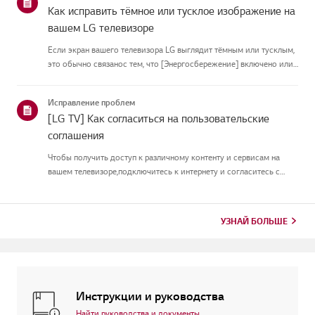
Как исправить тёмное или тусклое изображение на
вашем LG телевизоре
Если экран вашего телевизора LG выглядит тёмным или тусклым,
это обычно связанос тем, что [Энергосбережение] включено или
[Picture Mode] настроен неправильно.Используйте пульт, чтобы
установить [Energy Saving Step] в [Off], затем измените[P...
Исправление проблем
[LG TV] Как согласиться на пользовательские
соглашения
Чтобы получить доступ к различному контенту и сервисам на
вашем телевизоре,подключитесь к интернету и согласитесь с
пользовательскими соглашениями.Если процесс соглашения
провалился, сначала проверьте интернет-соединение
вашеготелевизора и ...
УЗНАЙ БОЛЬШЕ
Инструкции и руководства
Найти руководства и документы