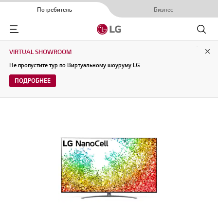
Потребитель
Бизнес
Menu
Поиск
VIRTUAL SHOWROOM
Clo
Не пропустите тур по Виртуальному шоуруму LG
ПОДРОБНЕЕ