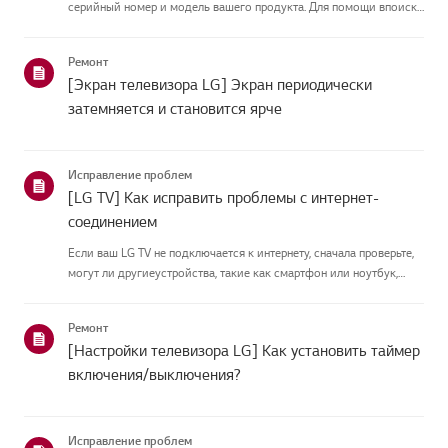
серийный номер и модель вашего продукта. Для помощи впоиске
информации о вашем продукте выберите продукт LG из
приведённых нижекатегорий.Выберите свой продуктЭто
Ремонт
руководство создано...
[Экран телевизора LG] Экран периодически
затемняется и становится ярче
Исправление проблем
[LG TV] Как исправить проблемы с интернет-
соединением
Если ваш LG TV не подключается к интернету, сначала проверьте,
могут ли другиеустройства, такие как смартфон или ноутбук,
подключаться к той же сети.Если ни одно устройство не может
подключиться, скорее всего, проблема в вашемроутере или ин...
Ремонт
[Настройки телевизора LG] Как установить таймер
включения/выключения?
Исправление проблем