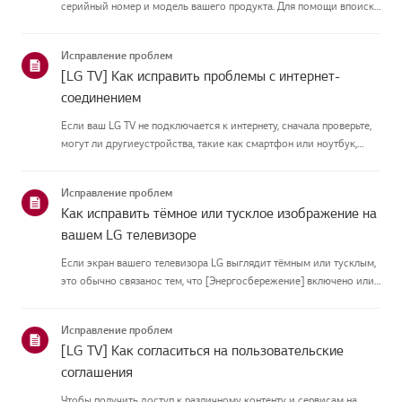
серийный номер и модель вашего продукта. Для помощи впоиске
информации о вашем продукте выберите продукт LG из
приведённых нижекатегорий.Выберите свой продуктЭто
Исправление проблем
руководство создано...
[LG TV] Как исправить проблемы с интернет-
соединением
Если ваш LG TV не подключается к интернету, сначала проверьте,
могут ли другиеустройства, такие как смартфон или ноутбук,
подключаться к той же сети.Если ни одно устройство не может
подключиться, скорее всего, проблема в вашемроутере или ин...
Исправление проблем
Как исправить тёмное или тусклое изображение на
вашем LG телевизоре
Если экран вашего телевизора LG выглядит тёмным или тусклым,
это обычно связанос тем, что [Энергосбережение] включено или
[Picture Mode] настроен неправильно.Используйте пульт, чтобы
установить [Energy Saving Step] в [Off], затем измените[P...
Исправление проблем
[LG TV] Как согласиться на пользовательские
соглашения
Чтобы получить доступ к различному контенту и сервисам на