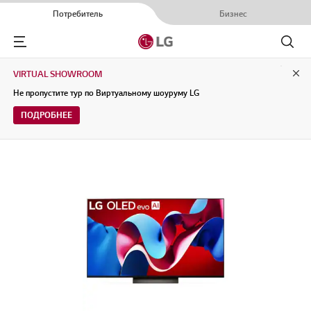
Потребитель
Бизнес
Menu
Поиск
VIRTUAL SHOWROOM
Clo
Не пропустите тур по Виртуальному шоуруму LG
ПОДРОБНЕЕ