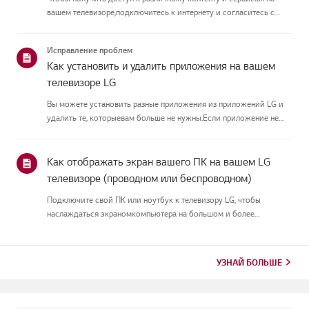
вашем телевизоре,подключитесь к интернету и согласитесь с
пользовательскими соглашениями.Если процесс соглашения
провалился, сначала проверьте интернет-соединение
Исправление проблем
вашеготелевизора и ...
Как установить и удалить приложения на вашем
телевизоре LG
Вы можете установить разные приложения из приложений LG и
удалить те, которыевам больше не нужны.Если приложение не
устанавливается, убедитесь, что вы вошли в свой аккаунт
LG,телевизор подключён к интернету, настройка LG Services
Country со...
Как отображать экран вашего ПК на вашем LG
телевизоре (проводном или беспроводном)
Подключите свой ПК или ноутбук к телевизору LG, чтобы
наслаждаться экраномкомпьютера на большом и более
погружающем экране.Выбирайте ту конфигурацию, которая
лучше всего подходит именно вам. Вы можетевыбрать
стабильное проводное HDMI-соедин...
УЗНАЙ БОЛЬШЕ