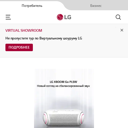
Потребитель
Бизнес
Menu
Поиск
VIRTUAL SHOWROOM
Clo
Не пропустите тур по Виртуальному шоуруму LG
ПОДРОБНЕЕ