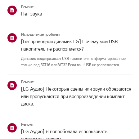
Ремонт
Нет звука
Исправление проблем
[Беспроводной динамик LG] Почему мой USB-
накопитель не распознается?
Динамик поддерживает USB-накопители, отформатированные
только под FAT16 илиFAT32.Если ваш USB не распознается,
проверьте формат и расширения файлов.Если всё выглядит
правильно, подключите USB-накопитель к другому
Ремонт
устройству,чтобы убедиться,...
[LG Аудио] Некоторые сцены или звуки обрезаются
или пропускаются при воспроизведении компакт-
диска.
Ремонт
[LG Аудио] Я попробовала использовать