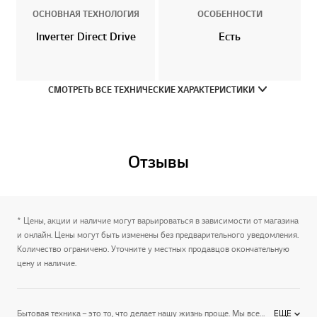
ОСНОВНАЯ ТЕХНОЛОГИЯ
ОСОБЕННОСТИ
Inverter Direct Drive
Есть
СМОТРЕТЬ ВСЕ ТЕХНИЧЕСКИЕ ХАРАКТЕРИСТИКИ
Отзывы
* Цены, акции и наличие могут варьироваться в зависимости от магазина
и онлайн. Цены могут быть изменены без предварительного уведомления.
Количество ограничено. Уточните у местных продавцов окончательную
цену и наличие.
Бытовая техника – это то, что делает нашу жизнь проще. Мы все хотим, чтобы она была удобной, надежной, хорошо вписывалась в интерьер и не занимала много места. Приборы LG не просто отвечают всем этим запросам – они выводят само понятие бытовой техники на новый уровень. Создавая потребительскую электронику, компания стремится расширить ее привычный функционал, сделать прогрессивные технологии более доступными, управление более удобным, а дизайн – опережающим время. LG – это техника, которая делает прогресс частью повседневной жизни.
ЕЩЕ