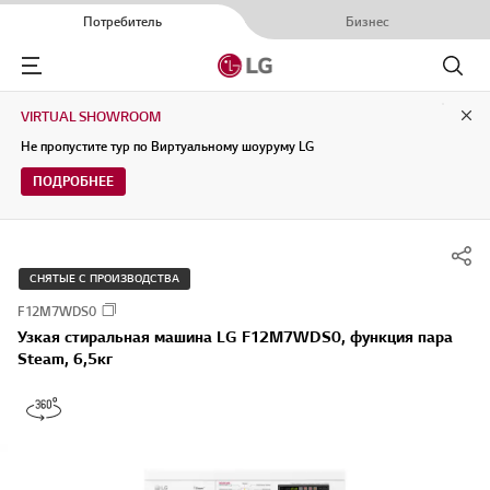
Потребитель
Бизнес
Menu
Поиск
VIRTUAL SHOWROOM
Clo
Не пропустите тур по Виртуальному шоуруму LG
ПОДРОБНЕЕ
СНЯТЫЕ С ПРОИЗВОДСТВА
F12M7WDS0
Узкая стиральная машина LG F12M7WDS0, функция пара
Steam, 6,5кг