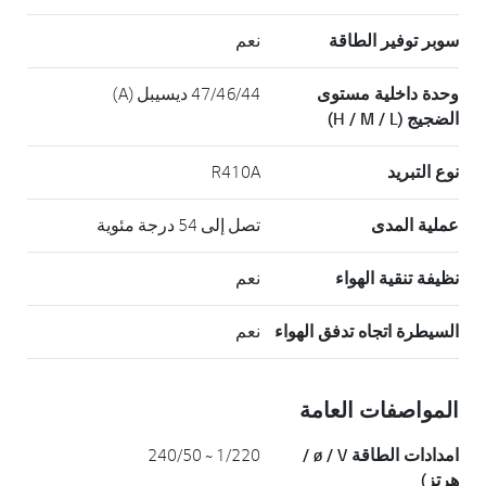
سوبر توفير الطاقة
نعم
وحدة داخلية مستوى
47/46/44 ديسيبل (A)
الضجيج (H / M / L)
نوع التبريد
R410A
عملية المدى
تصل إلى 54 درجة مئوية
نظيفة تنقية الهواء
نعم
السيطرة اتجاه تدفق الهواء
نعم
المواصفات العامة
امدادات الطاقة ø / V /
1/220 ~ 240/50
هرتز)