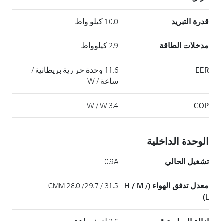
قدرة التبريد
10.0 كيلو واط
مدخلات الطاقة
2.9 كيلوواط
EER
11.6 وحدة حرارية بريطانية /
ساعة / W
3.4 W / W
COP
الوحدة الداخلية
تشغيل الحالي
0.9A
معدل تدفق الهواء (H / M /
31.5 / 29.7/ 28.0 CMM
L)