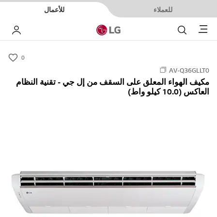
للعملاء
للأعمال
Menu
بحث
حسا
0
s
AV-Q36GLLT0
u
مكيف الهواء المعلق على السقف من إل جي - تقنية النظام
m
العاكس (10.0 كيلو واط)
m
a
r
y
-
w
i
s
h