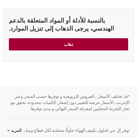
بالنسبة للأدلة أو المواد المتعلقة بالدعم
الهندسي، يرجى الذهاب إلى تنزيل الموارد.
ذهاب
*قد تختلف الأسعار ، العروض الترويجية و توفرها حسب المتجر وعبر
الإنترنت. الأسعار عرضة للتغيير دون إشعار. الكميات محدودة. تحقق مع
تجار التجزئة المحليين لمعرفة السعر النهائي و مدى توفرها.
توفر إل جي لحلول تكييف الهواء حلولًا محسّنة لكل قطاع ومناخ مع مجموعة واسعة من الأنظمة المتطورة التي توفر أداءً استثنائيًا في التدفئة والتهوية وتكييف الهواء للمباني في جميع أنحاء العالم نلبي بشكل مباشر احتياجات الشركات التي تبحث عن حلول رقمية وصديقة للبيئة في مجال التدفئة والتهوية وتكييف الهواء بفضل خبرتنا التي لا مثيل لها ومعرفتنا الرائدة بالمجال. نعد الشريك المناسب لأعمالك، فنحن على استعداد تام لتسخير تقنياتنا الرائدة لخدمة عملياتك اليومية، وتوفير الدعم المناسب لك ولأعمالك في كل خطوة على الطريق.
المزيد
ذهاب 