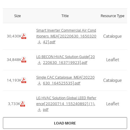
Size
Title
Resource Type
Title , Size Table List
Smart Inverter Commercial Air Cond
Catalogue
30,430K
itioners_MEA[20220630_1650320
42].pdf
LG BECON HVAC Solution Guide[20
Leaflet
34,848K
220630_163719923].pdf
Single CAC Catalogue_MEA[20220
Catalogue
14,193K
630_164525535].pdf
LG HVAC Solution Global LEED Refer
Leaflet
3,733K
ence[20200714_155240892] (1).
pdf
LOAD MORE