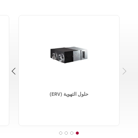
o
o
o
o
f
f
f
f
4
4
4
4
Next
حلول التهوية (ERV)
4
3
2
1