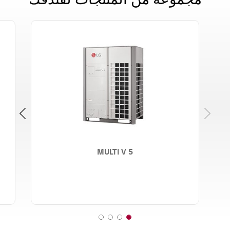
Next
MULTI V 5
4
3
2
1