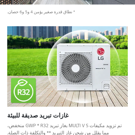
* نطاق قدرة صغير يؤمن 4 و5 و6 حصان.
غازات تبريد صديقة للبيئة
تم تزويد مكيفات MULTI V S بغاز تبريد GWP * R32 منخفض،
مما يقلل من شحن غاز التبريد ** والتكلفة ذات الصلة.