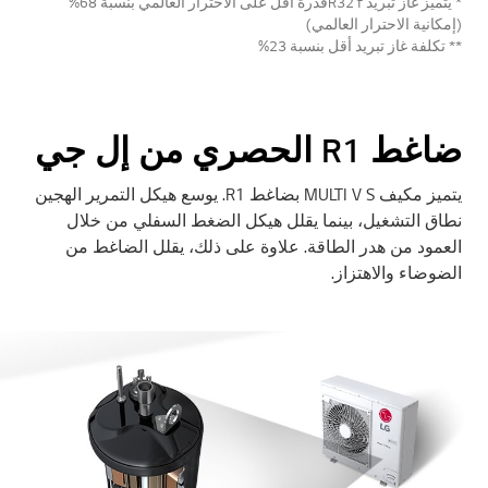
* يتميز غاز تبريد R32 fقدرة أقل على الاحترار العالمي بنسبة 68%
(إمكانية الاحترار العالمي)
** تكلفة غاز تبريد أقل بنسبة 23%
ضاغط R1 الحصري من إل جي
يتميز مكيف MULTI V S بضاغط R1. يوسع هيكل التمرير الهجين
نطاق التشغيل، بينما يقلل هيكل الضغط السفلي من خلال
العمود من هدر الطاقة. علاوة على ذلك، يقلل الضاغط من
الضوضاء والاهتزاز.