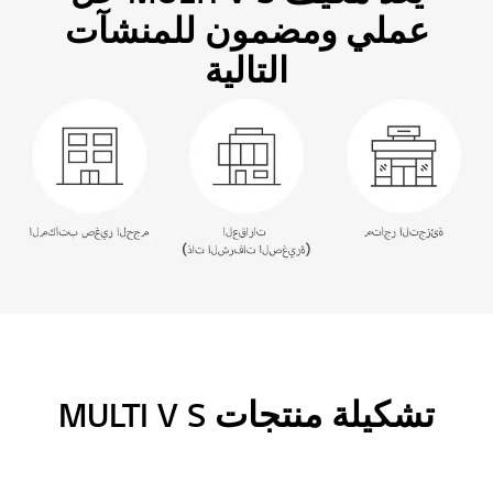
عملي ومضمون للمنشآت
التالية
تشكيلة منتجات MULTI V S