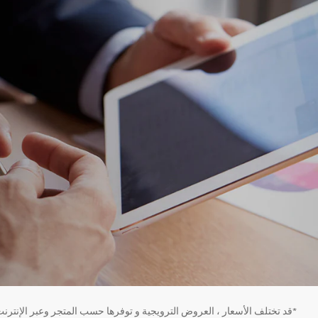
*قد تختلف الأسعار ، العروض الترويجية و توفرها حسب المتجر وعبر الإنترنت.