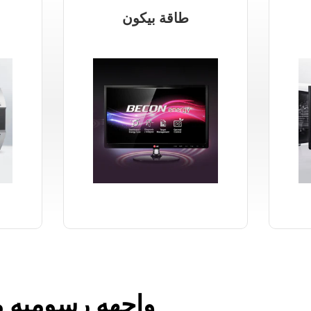
طاقة بيكون
واجهه رسوميه م