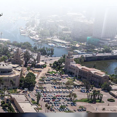
توفر LG حلّاً أ