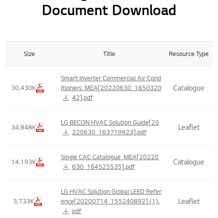
Document Download
Size
Title
Resource Type
Title , Size Table List
Smart Inverter Commercial Air Cond
Catalogue
30,430K
itioners_MEA[20220630_1650320
42].pdf
LG BECON HVAC Solution Guide[20
Leaflet
34,848K
220630_163719923].pdf
Single CAC Catalogue_MEA[20220
Catalogue
14,193K
630_164525535].pdf
LG HVAC Solution Global LEED Refer
Leaflet
3,733K
ence[20200714_155240892] (1).
pdf