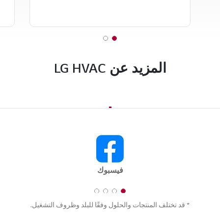
2
1
o
o
المزيد عن LG HVAC
f
f
2
2
فيسبوك
4
3
2
1
* قد تختلف المنتجات والحلول وفقًا للبلد وظروف التشغيل.
o
o
o
o
f
f
f
f