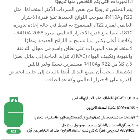
أ. المبردات التي يتم التخلص منها تديجيًا
يتم التخلص تدريجيًا من بعض المبردات الأكثر استخدامًا، مثل
R22 وR410A، بموجب اللوائح الجديدة. تبلغ قدرة الاحترار
العالمي لمبرد R22، المسموح به فقط في حالة إعادة تدويره،
1810، بينما تبلغ قدرة الاحترار العالمي لمبرد R410A 2088 -
وكلاهما أعلى بكثير مما تسمح به اللوائح الجديدة. ونظرًا
لاستخدام هذه المبردات على نطاق واسع في مجال التدفئة
والتهوية وتكييف الهواء (HVAC)، تتزايد الحاجة إلى بدائل. نظرًا
لأن كلاً من R22 وR410A مستقرين نسبيًا وغير قابلين
للاشتعال، يجب أن تتمتع البدائل أيضًا بالثبات إلى جانب انخفاض
القدرة على الاحترار العالمي وكفاءة الطاقة.