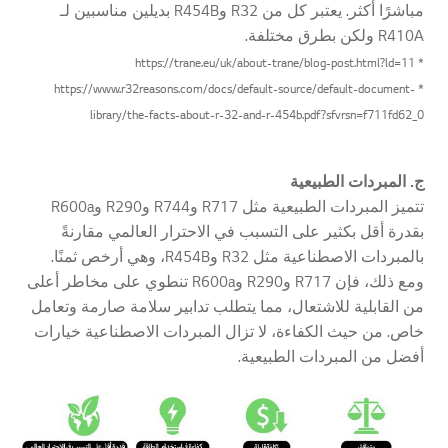
مباشرًا أكثر. يعتبر كل من R32 وR454B بديلين مناسبين لـ
R410A ولكن بطرق مختلفة.
* https://trane.eu/uk/about-trane/blog-post.html?ld=11
* https://www.r32reasons.com/docs/default-source/default-document-
library/the-facts-about-r-32-and-r-454b.pdf?sfvrsn=f711fd62_0
ج. المبردات الطبيعية
تتميز المبردات الطبيعية مثل R717 وR744 وR290 وR600a
بقدرة أقل بكثير على التسبب في الاحترار العالمي مقارنةً
بالمبردات الاصطناعية مثل R32 وR454B، وهي أرخص ثمنًا.
ومع ذلك، فإن R717 وR290 وR600a تنطوي على مخاطر أعلى
من القابلية للاشتعال، مما يتطلب تدابير سلامة صارمة وتعامل
خاص. من حيث الكفاءة، لا تزال المبردات الاصطناعية خيارات
أفضل من المبردات الطبيعية.