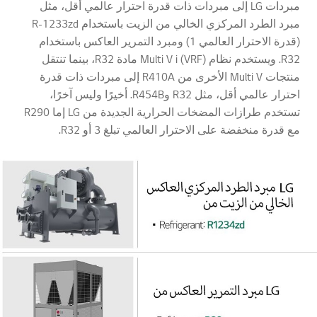
مبردات LG إلى مبردات ذات قدرة احترار عالمي أقل، مثل
مبرد الطرد المركزي الخالي من الزيت باستخدام R-1233zd
(قدرة الاحترار العالمي 1) ومبرد التمرير العاكس باستخدام
R32. ويستخدم نظام Multi V i (VRF) مادة R32، بينما تنتقل
منتجات Multi V الأخرى من R410A إلى مبردات ذات قدرة
احترار عالمي أقل، مثل R32 وR454B. أخيرًا وليس آخرًا،
تستخدم طرازات المضخات الحرارية الجديدة من LG إما R290
مع قدرة منخفضة على الاحترار العالمي تبلغ 3 أو R32.