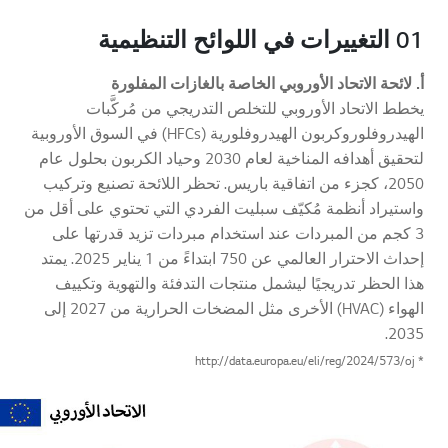
01 التغييرات في اللوائح التنظيمية
أ. لائحة الاتحاد الأوروبي الخاصة بالغازات المفلورة
يخطط الاتحاد الأوروبي للتخلص التدريجي من مُركَّبات
الهيدروفلوروكربون الهيدروفلورية (HFCs) في السوق الأوروبية
لتحقيق أهدافه المناخية لعام 2030 وحياد الكربون بحلول عام
2050، كجزء من اتفاقية باريس. تحظر اللائحة تصنيع وتركيب
واستيراد أنظمة مُكيّف سبليت الفردي التي تحتوي على أقل من
3 كجم من المبردات عند استخدام مبردات تزيد قدرتها على
إحداث الاحترار العالمي عن 750 ابتداءً من 1 يناير 2025. يمتد
هذا الحظر تدريجيًا ليشمل منتجات التدفئة والتهوية وتكييف
الهواء (HVAC) الأخرى مثل المضخات الحرارية من 2027 إلى
2035.
* http://data.europa.eu/eli/reg/2024/573/oj