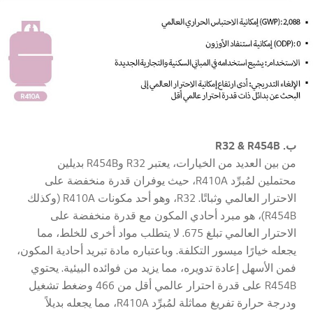
ب. R32 & R454B
من بين العديد من الخيارات، يعتبر R32 وR454B بديلين
محتملين لمُبرِّد R410A، حيث يوفران قدرة منخفضة على
الاحترار العالمي وثباتًا. R32، وهو أحد مكونات R410A (وكذلك
R454B)، هو مبرد أحادي المكون مع قدرة منخفضة على
الاحترار العالمي تبلغ 675. لا يتطلب مواد أخرى للخلط، مما
يجعله خيارًا ميسور التكلفة. وباعتباره مادة تبريد أحادية المكون،
فمن الأسهل إعادة تدويره، مما يزيد من فوائده البيئية. يحتوي
R454B على قدرة احترار عالمي أقل من 466 وضغط تشغيل
ودرجة حرارة تفريغ مماثلة لمُبرِّد R410A، مما يجعله بديلاً