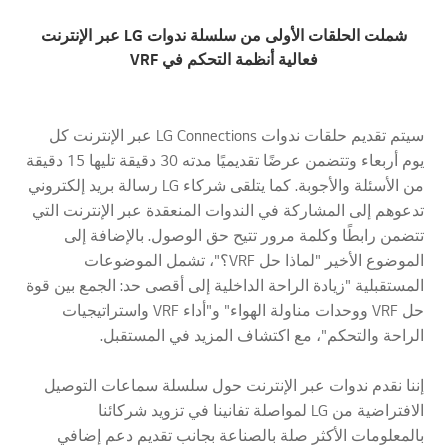
شملت الحلقات الأولى من سلسلة ندوات LG عبر الإنترنت
فعالية أنظمة التحكم في VRF
سيتم تقديم حلقات ندوات LG Connections عبر الإنترنت كل
يوم أربعاء وتتضمن عرضًا تقديميًا مدته 30 دقيقة تليها 15 دقيقة
من الأسئلة والأجوبة. كما يتلقى شركاء LG رسالة بريد إلكتروني
تدعوهم إلى المشاركة في الندوات المنعقدة عبر الإنترنت التي
تتضمن رابطًا وكلمة مرور تتيح حق الوصول. بالإضافة إلى
الموضوع الأخير "لماذا حل VRF؟"، تشمل الموضوعات
المستقبلية "زيادة الراحة الداخلية إلى أقصى حد: الجمع بين قوة
حل VRF ووحدات مناولة الهواء" و"أداء VRF واستراتيجيات
الراحة والتحكم"، مع اكتشاف المزيد في المستقبل.
إننا نقدم ندوات عبر الإنترنت حول سلسلة سماعات التوصيل
الافتراضية من LG لمواصلة تفانينا في تزويد شركائنا
بالمعلومات الأكثر صلة بالصناعة بجانب تقديم دعم إضافي