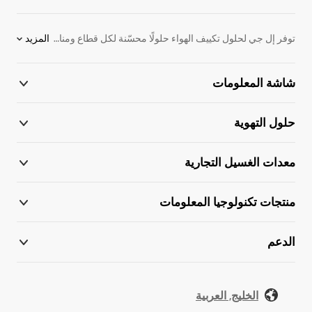
توفر إل جي لحلول تكييف الهواء حلولًا محسّنة لكل قطاع ومناخ مع مجموعة واسعة من الأنظمة المتطورة التي توفر أداءً استثنائيًا في التدفئة والتهوية وتكييف الهواء للمباني في جميع أنحاء العالم نلبي بشكل مباشر احتياجات الشركات التي تبحث عن حلول رقمية وصديقة للبيئة في مجال التدفئة والتهوية وتكييف الهواء بفضل خبرتنا التي لا مثيل لها ومعرفتنا الرائدة بالمجال. نعد الشريك المناسب لأعمالك، فنحن على استعداد تام لتسخير تقنياتنا الرائدة لخدمة عملياتك اليومية، وتوفير الدعم المناسب لك ولأعمالك في كل خطوة على الطريق.
المزيد
شاشة المعلومات
حلول التهوية
معدات الغسيل التجارية
منتجات تكنولوجيا المعلومات
الدعم
الخليج, العربية