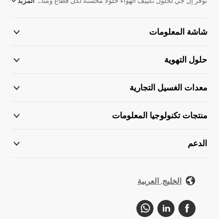
توفر إل جي لحلول تكييف الهواء حلولًا محسّنة لكل قطاع ومناخ مع مجموعة واسعة من الأنظمة المتطورة التي توفر أداءً استثنائيًا في التدفئة والتهوية وتكييف الهواء للمباني في جميع أنحاء العالم نلبي بشكل مباشر احتياجات الشركات التي تبحث عن حلول رقمية وصديقة للبيئة في مجال التدفئة والتهوية وتكييف الهواء بفضل خبرتنا التي لا مثيل لها ومعرفتنا الرائدة بالمجال. نعد الشريك المناسب لأعمالك، فنحن على استعداد تام لتسخير تقنياتنا الرائدة لخدمة عملياتك اليومية، وتوفير الدعم المناسب لك ولأعمالك في كل خطوة على الطريق.
المزيد
شاشة المعلومات
حلول التهوية
معدات الغسيل التجارية
منتجات تكنولوجيا المعلومات
الدعم
الخليج, العربية