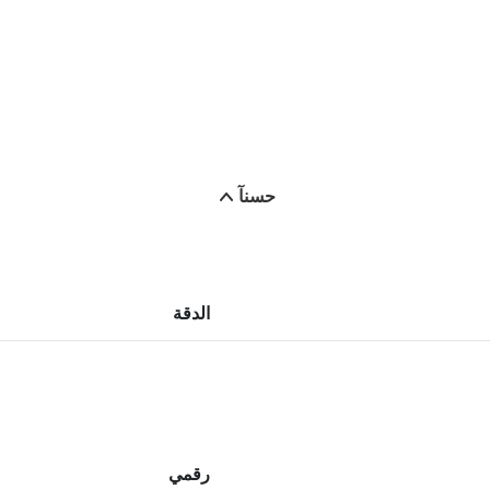
حسنآ
الدقة
رقمي