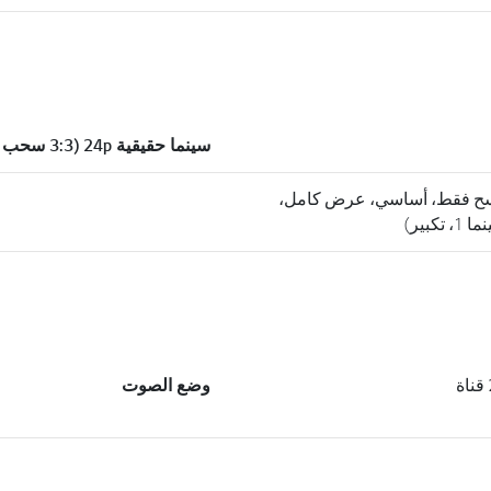
سينما حقيقية 24p (3:3 سحب لأسفل)
اع (16:9، مسح فقط، أساسي، عرض كامل،
وضع الصوت