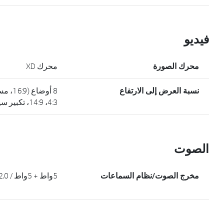
فيديو
محرك الصورة
محرك XD
نسبة العرض إلى الارتفاع
8 أوض
4:3، 14:9، تكبير سينما 1، تكبير)
الصوت
مخرج الصوت/نظام السماعات
5واط + 5واط / 2.0 قناة