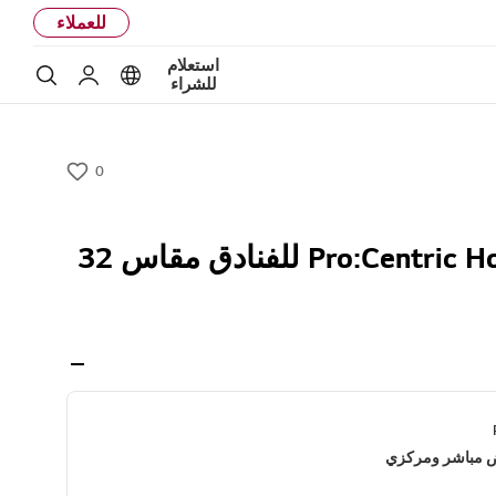
للعملاء
استعلام
بحث
Language options
حساب إل ج
للشراء
0
w
i
s
تلفزيون Pro:Centric Hotel للفنادق مقاس 32
h
ض مباشر ومركزي