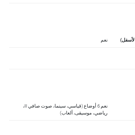
نعم
نعم 6 أوضاع (قياسي، سينما، صوت صافي III،
رياضي، موسيقى، ألعاب)