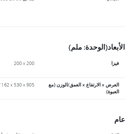
الأبعاد(الوحدة: ملم)
فيزا
200 × 200
العرض × الارتفاع × العمق/الوزن (مع
905 × 530 × 162 / 7.4 كجم
العبوة)
عام