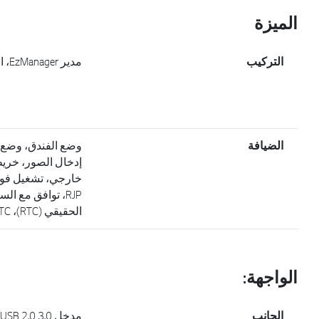
الميزة
التركيب
مدير EzManager، استنساخ USB
الضيافة
وضع الفندق، وضع ا
إدخال الصور، خريط
خارجي، تشغيل فور
RJP، توافق مع ا
الحقيقي (RTC)، webRTC جاهز
الواجهة:
الجانب
مدخل HDMI، USB 2.0 3.0، فتحة CI