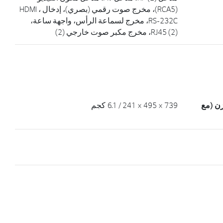
(RCA5)، مخرج صوت رقمي (بصري)، إدخال HDMI ،
RS-232C، مخرج لسماعة الرأس، واجهة ساعة،
RJ45 (2)، مخرج مكبر صوت خارجي (2)
زن (مع
739 × 495 × 241 / 6.1 كجم