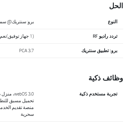
الحل
النوع
برو: سنتريك@ سمارت، V،
تردد راديو RF
(1 جهاز توفيق)نعم
برو: تطبيق سنتريك
PCA 3.7
وظائف ذكية
تجربة مستخدم ذكية
webOS 3.0
تحميل مسبق للتطب
سحرية