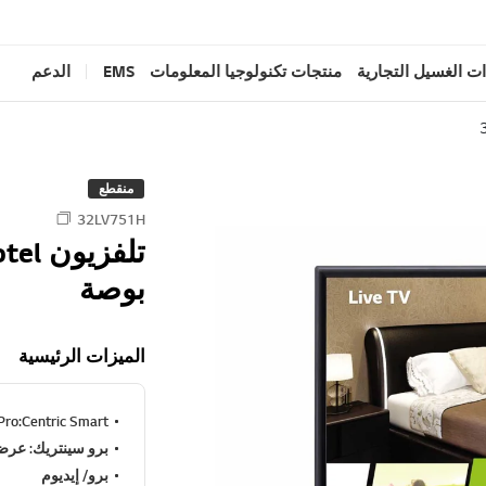
ت الغسيل التجارية
منتجات تكنولوجيا المعلومات
EMS
الدعم
منقطع
32LV751H
بوصة
الميزات الرئيسية
Pro:Centric Smart
برو سينتريك: عر
برو/ إيديوم