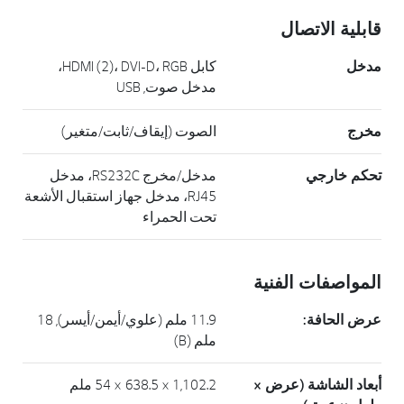
قابلية الاتصال
مدخل
كابل HDMI (2)، DVI-D، RGB،
مدخل صوت, USB
مخرج
الصوت (إيقاف/ثابت/متغير)
تحكم خارجي
مدخل/مخرج RS232C، مدخل
RJ45، مدخل جهاز استقبال الأشعة
تحت الحمراء
المواصفات الفنية
عرض الحافة:
11.9 ملم (علوي/أيمن/أيسر), 18
ملم (B)
أبعاد الشاشة (عرض ×
1,102.2 × 638.5 × 54 ملم