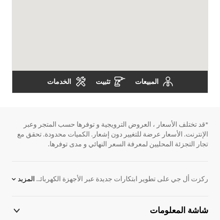
المبيعات
تثبيت
الخدمات
*قد تختلف الأسعار ، العروض الترويجية و توفرها حسب المتجر وعبر
الإنترنت. الأسعار عرضة للتغيير دون إشعار. الكميات محدودة. تحقق مع
تجار التجزئة المحليين لمعرفة السعر النهائي و مدى توفرها.
ركزت أل جي على تطوير ابتكارات جديدة عبر الأجهزة الكهربائية. نحن ملتزمون بتوفير المنتجات الإلكترونية التي تساعد على الأداء بشكل أفضل. لدعم هذا الهدف ، قمنا بتطوير اللوح الرقمية. نقدم مجموعة واسعة من المنتجات ، بما في ذلك شاشات ، واللافتات الرقمية للإعلان ، ومكيفات الهواء ، وأنظمة VRF والكثير من الحلول الإلكترونية. اكتشف المزيد عن اللوح الرقمية اليوم. اتصل بممثل أل جي المحلي للحصول على مزيد من المعلومات.
المزيد
شاشة المعلومات