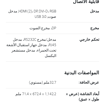
قابلية الاتصال
مدخل
HDMI (2)، DP, DVI-D، RGB, مدخل
صوت, USB 3.0
مخرج
DP، مخرج الصوت
تحكم خارجي
مدخل/مخرج RS232C، مدخل
RJ45، مدخل جهاز استقبال الأشعة
تحت الحمراء، مدخل مستشعر
البكسل
المواصفات البدنية
عرض الحافة:
32.7ملم (مستوي)
أبعاد الشاشة (عرض ×
1,142.2 × 672.4 × 71.4 ملم
طول × عمق)