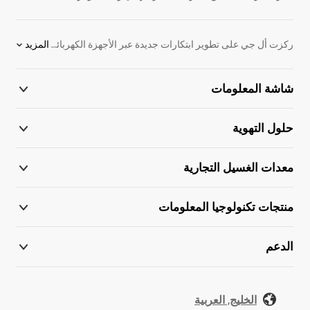
ركزت أل جي على تطوير ابتكارات جديدة عبر الأجهزة الكهربائية. نحن ملتزمون بتوفير المنتجات الإلكترونية التي تساعد على الأداء بشكل أفضل. لدعم هذا الهدف ، قمنا بتطوير اللوح الرقمية. نقدم مجموعة واسعة من المنتجات ، بما في ذلك شاشات ، واللافتات الرقمية للإعلان ، ومكيفات الهواء ، وأنظمة VRF والكثير من الحلول الإلكترونية. اكتشف المزيد عن اللوح الرقمية اليوم. اتصل بممثل أل جي المحلي للحصول على مزيد من المعلومات.
المزيد
شاشة المعلومات
حلول التهوية
معدات الغسيل التجارية
منتجات تكنولوجيا المعلومات
الدعم
الخليج, العربية