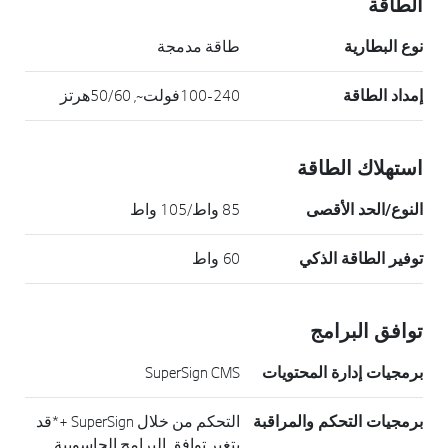
الطاقة
نوع البطارية
طاقة مدمجة
إمداد الطاقة
100-240فولت~, 50/60هرتز
استهلاك الطاقة
النوع/الحد الأقصى
85 واط/105 واط
توفير الطاقة الذكي
60 واط
توافق البرامج
برمجيات إدارة المحتويات
SuperSign CMS
برمجيات التحكم والمراقبة
التحكم من خلال SuperSign +*قد
يتغير توافق البرامج الحاسوبية