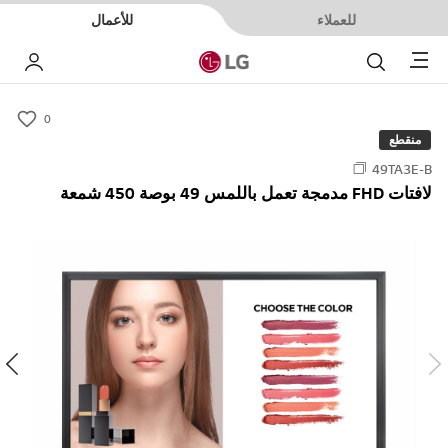
للعملاء
للأعمال
Menu
بحث
حسا
0
s
منقطع
u
49TA3E-B
m
لافتات FHD مدمجة تعمل باللمس 49 بوصة 450 شمعة
m
a
r
y
-
w
i
s
h