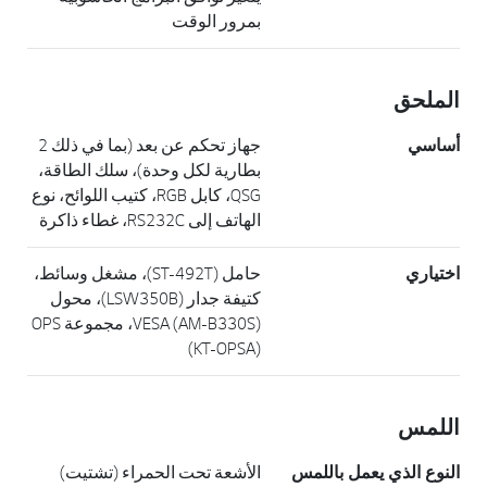
بمرور الوقت
الملحق
أساسي
جهاز تحكم عن بعد (بما في ذلك 2
بطارية لكل وحدة)، سلك الطاقة،
QSG، كابل RGB، كتيب اللوائح، نوع
الهاتف إلى RS232C، غطاء ذاكرة
اختياري
حامل (ST-492T)، مشغل وسائط،
كتيفة جدار (LSW350B)، محول
VESA (AM-B330S)، مجموعة OPS
(KT-OPSA)
اللمس
النوع الذي يعمل باللمس
الأشعة تحت الحمراء (تشتيت)