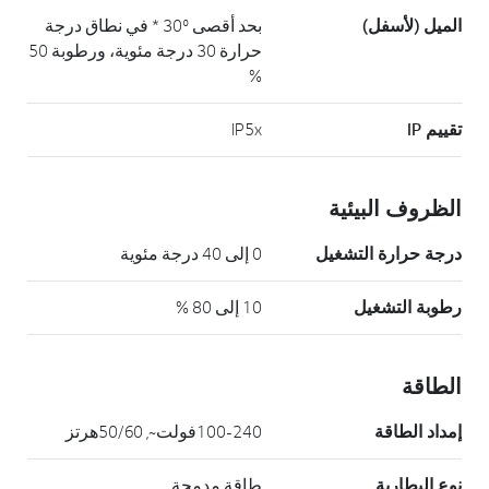
الميل (لأسفل)
بحد أقصى 30º * في نطاق درجة
حرارة 30 درجة مئوية، ورطوبة 50
%
تقييم IP
IP5x
الظروف البيئية
درجة حرارة التشغيل
0 إلى 40 درجة مئوية
رطوبة التشغيل
10 إلى 80 %
الطاقة
إمداد الطاقة
100-240فولت~, 50/60هرتز
نوع البطارية
طاقة مدمجة