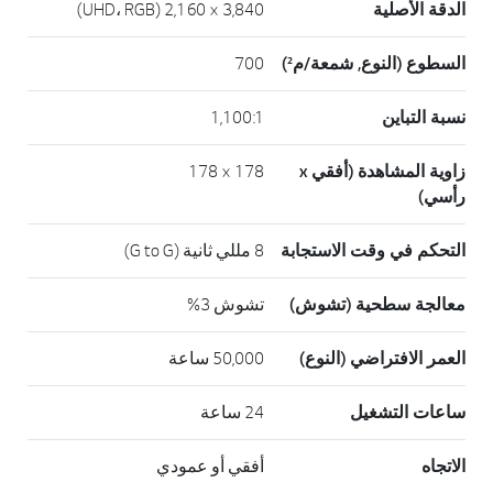
الدقة الأصلية
3,840 × 2,160 (UHD، RGB)
السطوع (النوع, شمعة/م²)
700
نسبة التباين
1,100:1
زاوية المشاهدة (أفقي x
178 × 178
رأسي)
التحكم في وقت الاستجابة
8 مللي ثانية (G to G)
معالجة سطحية (تشوش)
تشوش 3%
العمر الافتراضي (النوع)
50,000 ساعة
ساعات التشغيل
24 ساعة
الاتجاه
أفقي أو عمودي