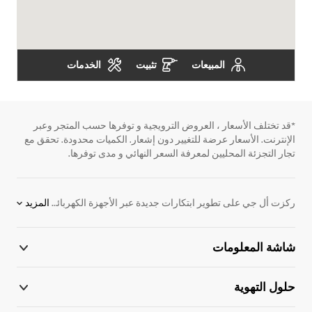
المبيعات
تثبيت
الخدمات
*قد تختلف الأسعار ، العروض الترويجية و توفرها حسب المتجر وعبر
الإنترنت. الأسعار عرضة للتغيير دون إشعار. الكميات محدودة. تحقق مع
تجار التجزئة المحليين لمعرفة السعر النهائي و مدى توفرها.
ركزت أل جي على تطوير ابتكارات جديدة عبر الأجهزة الكهربائية. نحن ملتزمون بتوفير المنتجات الإلكترونية التي تساعد على الأداء بشكل أفضل. لدعم هذا الهدف ، قمنا بتطوير اللوح الرقمية. نقدم مجموعة واسعة من المنتجات ، بما في ذلك شاشات ، واللافتات الرقمية للإعلان ، ومكيفات الهواء ، وأنظمة VRF والكثير من الحلول الإلكترونية. اكتشف المزيد عن اللوح الرقمية اليوم. اتصل بممثل أل جي المحلي للحصول على مزيد من المعلومات.
المزيد
شاشة المعلومات
حلول التهوية