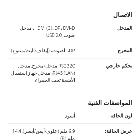
الاتصال
المدخل
HDMI (3)، DP، DVI-D، مدخل
صوت, USB 2.0
المخرج
DP، الصوت، (إيقاف/ثابت/متنوع)
تحكم خارجي
RS232C مدخل/مخرج, مدخل
RJ45 (LAN)، مدخل جهاز استقبال
الأشعة تحت الحمراء
المواصفات الفنية
لون الحافة
أسود
عرض الحافة:
9.9 ملم (علوي/أيمن/أيسر), 14.4
ملم (B)