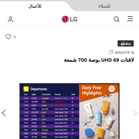
للعملاء
للأعمال
Menu
بحث
حسا
0
s
منقطع
u
49UH7F-B
m
لافتات UHD 49 بوصة 700 شمعة
m
a
r
y
-
w
i
s
h