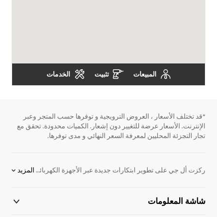
المبيعات
تثبيت
الخدمات
*قد تختلف الأسعار ، العروض الترويجية و توفرها حسب المتجر وعبر
الإنترنت. الأسعار عرضة للتغيير دون إشعار. الكميات محدودة. تحقق مع
تجار التجزئة المحليين لمعرفة السعر النهائي و مدى توفرها.
ركزت أل جي على تطوير ابتكارات جديدة عبر الأجهزة الكهربائية. نحن ملتزمون بتوفير المنتجات الإلكترونية التي تساعد على الأداء بشكل أفضل. لدعم هذا الهدف ، قمنا بتطوير اللوح الرقمية. نقدم مجموعة واسعة من المنتجات ، بما في ذلك شاشات ، واللافتات الرقمية للإعلان ، ومكيفات الهواء ، وأنظمة VRF والكثير من الحلول الإلكترونية. اكتشف المزيد عن اللوح الرقمية اليوم. اتصل بممثل أل جي المحلي للحصول على مزيد من المعلومات.
المزيد
شاشة المعلومات