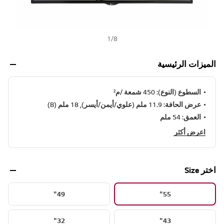
1
/
8
الميزات الرئيسية
السطوع (النوع): 450 شمعة /م²
عرض الحافة: 11.9 ملم (علوي/أيمن/أيسر), 18 ملم (B)
العمق: 54 ملم
اعرض أكثر
اختر Size
49"
55"
32"
43"