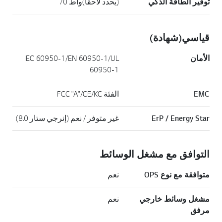
توفير الطاقة الذكي
(يحدد لاحقًا)واط 70
قياسي(شهادة)
الأمان
IEC 60950-1/EN 60950-1/UL
60950-1
EMC
الفئة FCC "A"/CE/KC
ErP / Energy Star
غير متوفر / نعم (إنرجي ستار 8.0)
التوافق مع مشغل الوسائط
متوافقة مع نوع OPS
نعم
مشغل وسائط خارجي
نعم
مرفق