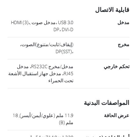
قابلية الاتصال
مدخل
USB 3.0 ،مدخل صوت ,HDMI (3)،
DP، DVI-D
مخرج
(إيقاف/ثابت/متنوع)الصوت،
،DP(SST)
تحكم خارجي
مدخل/مخرج RS232C، مدخل
RJ45، مدخل جهاز استقبال الأشعة
تحت الحمراء
المواصفات البدنية
عرض الحافة
11.9 ملم (علوي/أيمن/أيسر), 18
ملم (B)