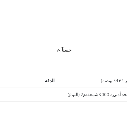
حسنآ
الدقة