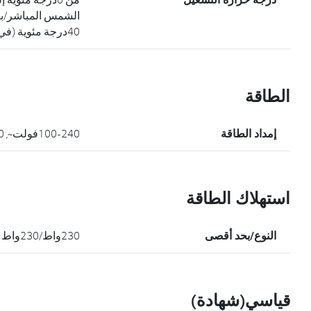
40درجة مئوية (في ضوء الشمس المباشر/بعيدا عنه)
الطاقة
إمداد الطاقة
100-240فولت~, 50/60هرتز
استهلاك الطاقة
النوع/بحد أقصى
230واط/230واط
قياسي(شهادة)