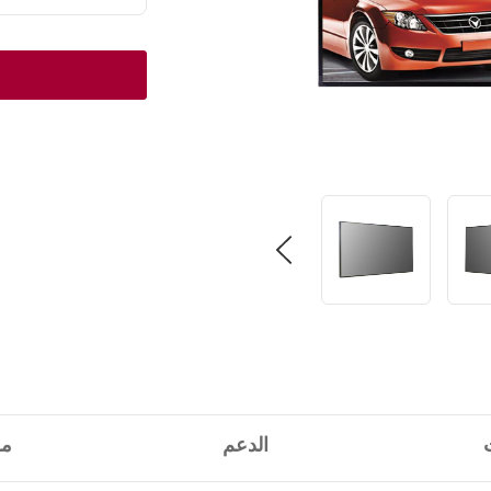
الدعم
مو