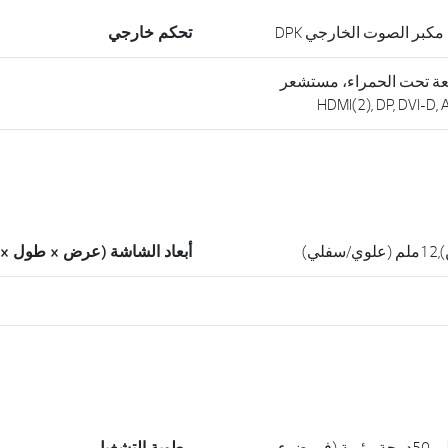
كبر الصوت الخارجي DPK
تحكم خارجي
شعة تحت الحمراء، مستشعر
أبعاد الشاشة (عرض × طول ×
من 0درجة مئوية إلى 50درجة مئوية (في ضوء
رطوبة التشغيل