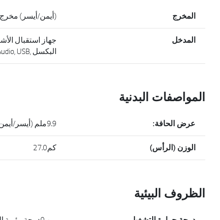
المخرج
(أيمن/أيسر) مخرج م
المدخل
جهاز استقبال الأ
البكسل ,HDMI(2), DP, DVI-D, Audio, USB
المواصفات البدنية
عرض الحافة:
9.9ملم (أيسر/أيمن),12ملم (علوي/سفلي)
الوزن (الرأس)
كم27.0
الظروف البيئية
درجة حرارة التشغيل