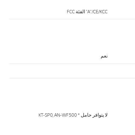
A"/CE/KCC" الفئة FCC
نعم
لا يتوافر حامل * KT-SP0, AN-WF500