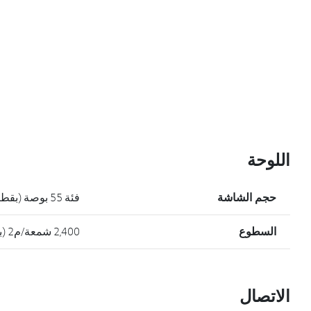
اللوحة
حجم الشاشة
فئة 55 بوصة (بقطر 54.64 بوصة)
السطوع
2,400 شمعة/م2 (بحد أدنى)، 3,000شمعة/م2 (النوع)
الاتصال