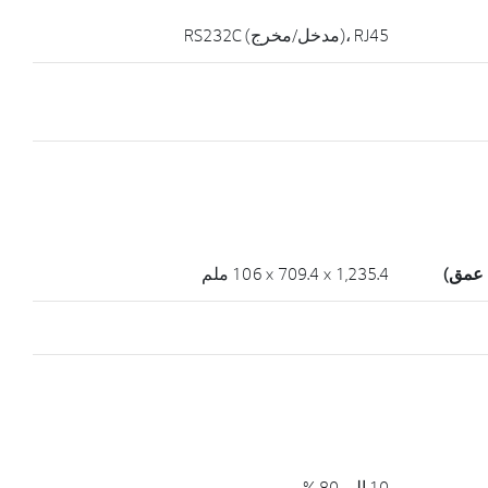
RJ45 ،(مدخل/مخرج) RS232C
 عمق)
1,235.4 × 709.4 × 106 ملم
10 إلى 80 %