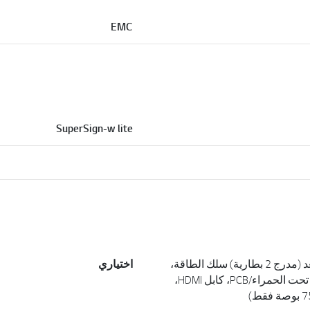
EMC
SuperSign-w lite
جهاز التحكم عن بعد (مدرج 2 بطارية) سلك الطاقة،
اختياري
كابل وصلة الأشعة تحت الحمراء/PCB، كابل HDMI،