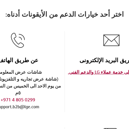
اختر أحد خيارات الدعم من الأيقونات أدناه:
ق البريد الإلكترونى
عن طريق الهاتف
عملاء LG والدعم الفنى.
شاشات عرض المعلوم
(شاشة عرض تجاريه و التلفزيونا
٥م
0299 805 4 971+
upport.b2b@lge.com