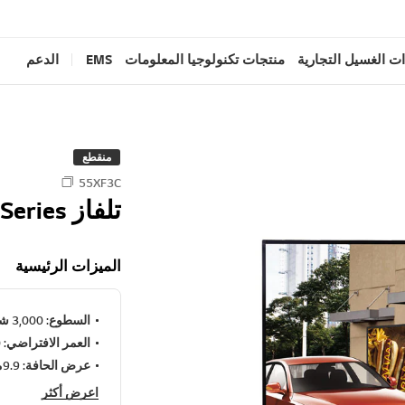
ت الغسيل التجارية
منتجات تكنولوجيا المعلومات
EMS
الدعم
منقطع
55XF3C
تلفاز XF3C Series
الميزات الرئيسية
السطوع: 3,000 شمعة /م2 (النوع)
العمر الافتراضي: 50,000 ساعات
عرض الحافة: 9.9ملم (أيسر/أيمن),12 مم (علوي/سفلي)
اعرض أكثر