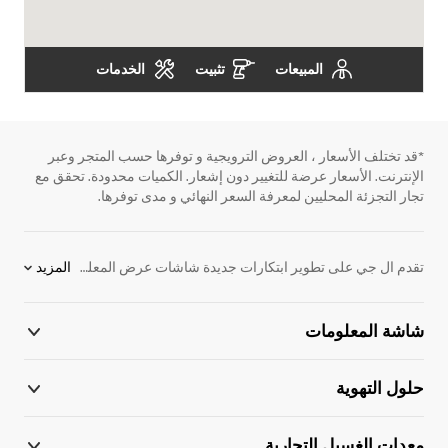
المبيعات
تثبيت
الخدمات
*قد تختلف الأسعار ، العروض الترويجية و توفرها حسب المتجر وعبر
الإنترنت. الأسعار عرضة للتغيير دون إشعار. الكميات محدودة. تحقق مع
تجار التجزئة المحليين لمعرفة السعر النهائي و مدى توفرها.
تقدم ال جي على تطوير ابتكارات جديدة شاشات عرض المعلومات. نحن ملتزمون بتوفير المنتجات الإلكترونية التي تساعد على الأداء بشكل أفضل. لدعم هذا الهدف، قمنا بتطوير لافتات LED الداخلية والخارجية. نقدم مجموعة واسعة من المنتجات بما في ذلك شاشات واللافتات الرقمية للإعلان، ومكيفات الهواء، وأنظمة VRF والكثير من الحلول الإلكترونية. اكتشف المزيد عن لافتات LED الداخلية والخارجية. اتصل بممثل أل جي المحلي للحصول على مزيد من المعلومات.
المزيد
شاشة المعلومات
حلول التهوية
معدات الغسيل التجارية