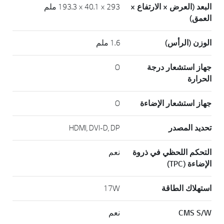
البعد (العرض × الارتفاع ×
293 × 40.1 × 193.3 ملم
العمق)
الوزن (الرأس)
1.6 ملم
جهاز استشعار درجة
O
الحرارة
جهاز استشعار الإضاءة
O
تحديد المصدر
HDMI, DVI-D, DP
التحكم اللحظي في ذروة
نعم
الإضاءة (TPC)
استهلاك الطاقة
17W
CMS S/W
نعم