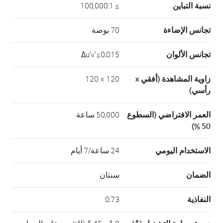
نسبة التباين
≥ 100,000:1
تجانس الإضاءة
70 بوصة
تجانس الألوان
Δu’v’≤0.015
زاوية المشاهدة (أفقي x
120 × 120
رأسي)
العمر الافتراضي (السطوع
50,000 ساعة
50 %)
الاستخدام اليومي
24 ساعة/7 أيام
الضمان
سنتان
النفاذية
0.73