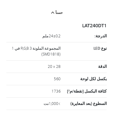
حسنآ
LAT240DT1
الدرجة:
24±0.2ملم
نوع LED
المجموعة الملونة R,G,B 3 في 1
(SMD1818)
الدقة
28 × 20
بكسل لكل لوحة
560
كثافة البكسل [نقطة/م²]
1736
السطوع (بعد المعايرة)
>1,000نت