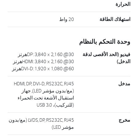
الحرارة
استهلاك الطاقة
20 واط
وحدة التحكم بالنظام
فيديو (الحد الأقصى لدقة
DP: 3,840 × 2,160 @30هرتز
الدخل)
HDMI: 3,840 × 2,160 @30هرتز
DVI-D: 1,920 × 1,080 @60هرتز
مدخل
HDMI, DP, DVI-D, RS232C, RJ45
(مع/بدون مؤشر LED), جهاز
استقبال الأشعة تحت الحمراء
(للتركيب)، USB 3.0
مخرج
LVDS, DP, RS232C, RJ45 (مع/بدون
مؤشر LED)