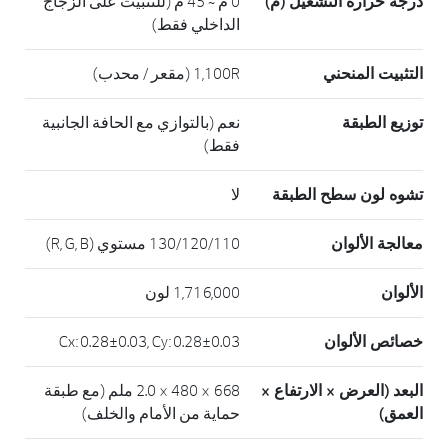
درجة حرارة التشغيل (مْ)
0 مْ ~ 45 مْ (للتثبيت على الزجاج
الداخلي فقط)
التثبيت المنحني
1,100R (مقعر / محدب)
توزيع الطبقة
نعم (بالتوازي مع الحافة الجانبية
فقط)
تشوه لون سطح الطبقة
لا
معالجة الألوان
130/120/110 مستوي (R, G, B)
الألوان
1,716,000 لون
خصائص الألوان
Cx: 0.28±0.03, Cy: 0.28±0.03
البعد (العرض × الارتفاع ×
668 × 480 × 2.0 ملم (مع طبقة
العمق)
حماية من الأمام والخلف)