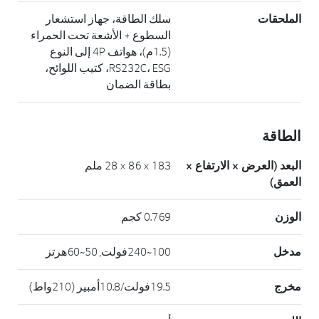
الملحقات
سلك الطاقة، جهاز استشعار
السطوع + الأشعة تحت الحمراء
(1.5م)، هواتف 4P إلى النوع
RS232C، ESG، كتيب اللوائح،
بطاقة الضمان
الطاقة
البعد (العرض × الارتفاع ×
183 × 86 × 28 ملم
العمق)
الوزن
0.769 كجم
مدخل
100~240فولت, 50~60هرتز
مخرج
19.5فولت/10.8أمبير (210واط)