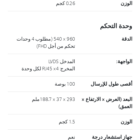
الوزن
0.26 كجم
وحدة التحكم
الدقة
960 × 540 (مطلوب 4 وحدات
تحكم من أجل FHD)
الواجهة:
المدخل: LVDS
المخرج: RJ45 ×4 لكل وحدة
أقصى طول للإرسال
100 بوصة
البعد (العرض × الارتفاع ×
293 × 37 × 188.7ملم
العمق)
الوزن
1.5 كجم
جهاز استشعار درجة
نعم