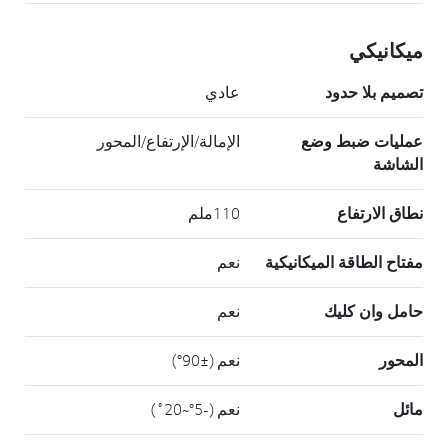
ميكانيكي
تصميم بلا حدود
عادي
عمليات ضبط وضع
الإمالة/الإرتفاع/المحور
الشاشة
نطاق الارتفاع
110ملم
مفتاح الطاقة الميكانيكية
نعم
حامل وان كليك
نعم
المحور
نعم (±90°)
مائل
نعم (-5°~20˚)