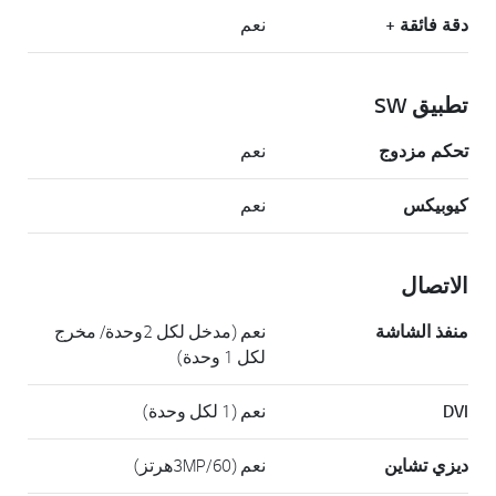
دقة فائقة +
نعم
تطبيق SW
تحكم مزدوج
نعم
كيوبيكس
نعم
الاتصال
منفذ الشاشة
نعم (مدخل لكل 2وحدة/ مخرج
لكل 1 وحدة)
DVI
نعم (1 لكل وحدة)
ديزي تشاين
نعم (3MP/60هرتز)