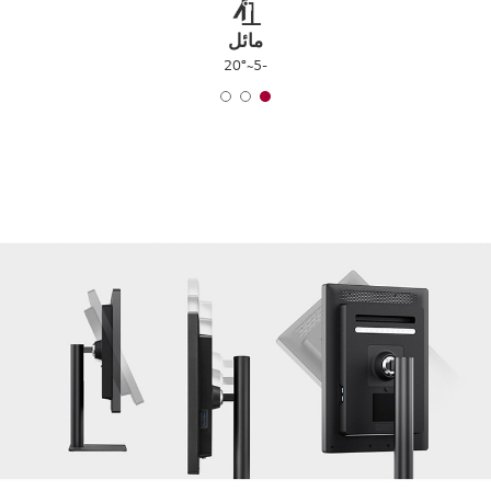
مائل
-5~20°