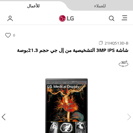
للعملاء
للأعمال
Menu
بحث
حسا
0
s
21HQ513D-B
u
شاشة 3MP IPS التشخيصية من إل جي حجم 21.3بوصة
m
m
a
r
y
-
w
i
s
h