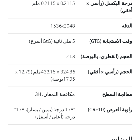
درجة البكسل (رأسي ×
0.2115 × 0.2115 ملم
أفقي)
الدقة
1536x2048
وقت الاستجابة (GTG)
5 ملي ثانية (GtG أسرع)
الحجم (القطري، بالبوصة)
21.3
الحجم (رأسي × أفقي)
324.86 × 433.15ملم (12.79 ×
17.05بوصة)
معالجة السطح
مكافحة اللمعان، 3H
زاوية العرض (CR≥10)
178° درجة (يمين / يسار)، 178°
درجة (أعلى / أسفل)
الميزات