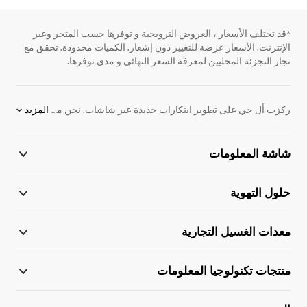
*قد تختلف الأسعار ، العروض الترويجية و توفرها حسب المتجر وعبر
الإنترنت. الأسعار عرضة للتغيير دون إشعار. الكميات محدودة. تحقق مع
تجار التجزئة المحليين لمعرفة السعر النهائي و مدى توفرها.
ركزت أل جي على تطوير ابتكارات جديدة عبر شاشات. نحن ملتزمون بتوفير المنتجات الإلكترونية التي تساعد على الأداء بشكل أفضل. لدعم هذا الهدف ، قمنا بتطوير منتجات. نقدم مجموعة واسعة من المنتجات ، بما في ذلك شاشات ، واللافتات الرقمية للإعلان ، ومكيفات الهواء ، وأنظمة VRF والكثير من الحلول الإلكترونية. اكتشف المزيد عن منتجات LG اليوم. اتصل بممثل أل جي المحلي للحصول على مزيد من المعلومات.
المزيد
شاشة المعلومات
حلول التهوية
معدات الغسيل التجارية
ذهاب 
منتجات تكنولوجيا المعلومات