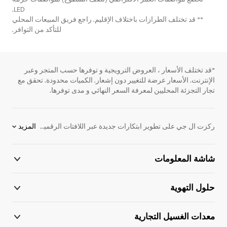
LED.
** قد تختلف الطرازات باختلاف الإقليم. راجع فريق المبيعات المحلي
للتأكد من التوافر.
*قد تختلف الأسعار ، العروض الترويجية و توفرها حسب المتجر وعبر
الإنترنت. الأسعار عرضة للتغيير دون إشعار. الكميات محدودة. تحقق مع
تجار التجزئة المحليين لمعرفة السعر النهائي و مدى توفرها.
ركزت ال جي على تطوير ابتكارات جديدة عبر اللافتات الرقمية للاعلان. نحن ملتزمون بتوفير المنتجات الإلكترونية التي تساعد على الأداء بشكل أفضل. لدعم هذا الهدف ، قمنا بتطوير لافتات LBS Stadium. نقدم مجموعة واسعة من المنتجات ، بما في ذلك شاشات ، واللافتات الرقمية للإعلان ، ومكيفات الهواء ، وأنظمة VRF والكثير من الحلول الإلكترونية. اكتشف المزيد عن لافتات LBS Stadium اليوم. اتصل بممثل أل جي المحلي للحصول على مزيد من المعلومات.
المزيد
شاشة المعلومات
حلول التهوية
معدات الغسيل التجارية