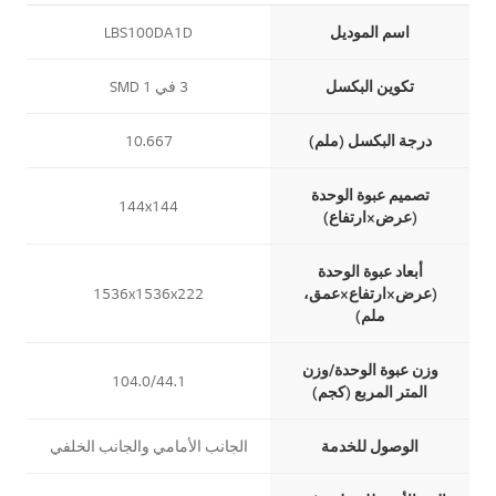
Vertical Table
اسم الموديل
LBS100DA1D
تكوين البكسل
3 في 1 SMD
درجة البكسل (ملم)
10.667
تصميم عبوة الوحدة
144x144
(عرض×ارتفاع)
أبعاد عبوة الوحدة
(عرض×ارتفاع×عمق،
1536x1536x222
ملم)
وزن عبوة الوحدة/وزن
104.0/44.1
المتر المربع (كجم)
الوصول للخدمة
الجانب الأمامي والجانب الخلفي
ا
ا
ا