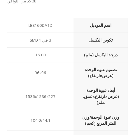
للتأكد من التوافر.
Vertical Table
اسم الموديل
LBS160DA1D
تكوين البكسل
3 في 1 SMD
درجة البكسل (ملم)
16.00
تصميم عبوة الوحدة
96x96
(عرض×ارتفاع)
أبعاد عبوة الوحدة
(عرض×ارتفاع×عمق،
1536x1536x227
ملم)
وزن عبوة الوحدة/وزن
104.0/44.1
المتر المربع (كجم)