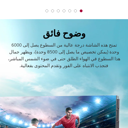
7
6
5
4
3
2
1
o
o
o
o
o
o
o
f
f
f
f
f
f
f
وضوح فائق
7
7
7
7
7
7
7
تمنح هذه الشاشة درجة عالية من السطوع يصل إلى 6000
وحدة (يمكن تخصيص ما يصل إلى 8500 وحدة)، ويظهر جمال
هذا السطوع في الهواء الطلق حتى في ضوء الشمس المباشر،
فتجذب الانتباه على الفور وتقدم المحتوى بفعالية.