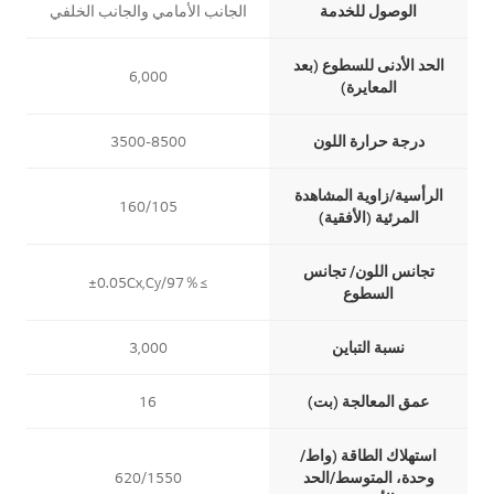
الوصول للخدمة
الجانب الأمامي والجانب الخلفي
ا
ا
الحد الأدنى للسطوع (بعد
6,000
المعايرة)
درجة حرارة اللون
3500-8500
الرأسية/زاوية المشاهدة
160/105
المرئية (الأفقية)
تجانس اللون/ تجانس
≥97％/±0.05Cx,Cy
السطوع
نسبة التباين
3,000
عمق المعالجة (بت)
16
استهلاك الطاقة (واط/
وحدة، المتوسط/الحد
620/1550