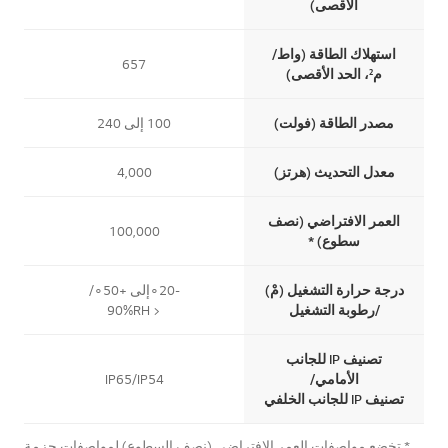
الأقصى)
استهلاك الطاقة (واط/
657
م²، الحد الأقصى)
مصدر الطاقة (فولت)
100 إلى 240
معدل التحديث (هرتز)
4,000
العمر الافتراضي (نصف
100,000
سطوع) *
درجة حرارة التشغيل (مْ)
-20∘إلى +50∘/
/رطوبة التشغيل
< 90%RH
تصنيف IP للجانب
الأمامي/
IP65/IP54
تصنيف IP للجانب الخلفي
* تخضع مواصفات العمر الافتراضي (نصف السطوع) لمواصفات حزمة