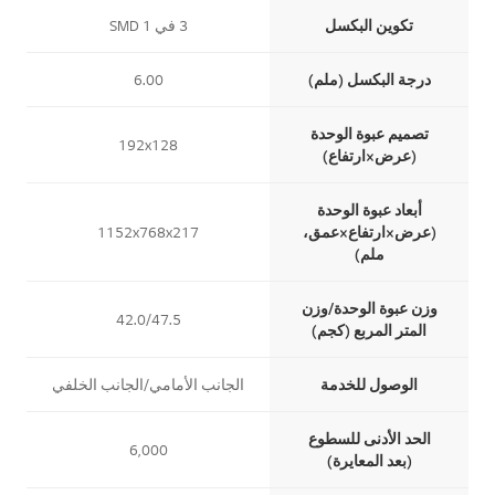
تكوين البكسل
3 في 1 SMD
درجة البكسل (ملم)
6.00
تصميم عبوة الوحدة
192x128
(عرض×ارتفاع)
أبعاد عبوة الوحدة
(عرض×ارتفاع×عمق،
1152x768x217
ملم)
وزن عبوة الوحدة/وزن
42.0/47.5
المتر المربع (كجم)
الوصول للخدمة
الجانب الأمامي/الجانب الخلفي
ا
ا
ا
الحد الأدنى للسطوع
6,000
(بعد المعايرة)