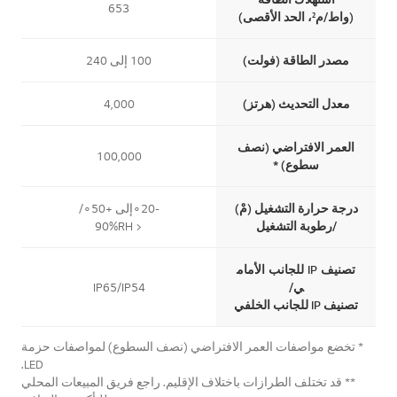
653
(واط/م²، الحد الأقصى)
مصدر الطاقة (فولت)
100 إلى 240
معدل التحديث (هرتز)
4,000
العمر الافتراضي (نصف
100,000
سطوع) *
درجة حرارة التشغيل (مْ)
-20∘إلى +50∘/
/رطوبة التشغيل
< 90%RH
تصنيف IP للجانب الأمام
ي/
IP65/IP54
تصنيف IP للجانب الخلفي
* تخضع مواصفات العمر الافتراضي (نصف السطوع) لمواصفات حزمة
LED.
** قد تختلف الطرازات باختلاف الإقليم. راجع فريق المبيعات المحلي