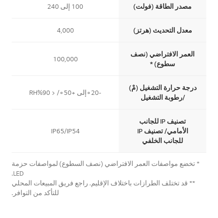
مصدر الطاقة (فولت)
100 إلى 240
معدل التحديث (هرتز)
4,000
العمر الافتراضي (نصف
100,000
سطوع) *
درجة حرارة التشغيل (مْ)
-20∘إلى +50∘/ < 90%RH
/رطوبة التشغيل
تصنيف IP للجانب
الأمامي/ تصنيف IP
IP65/IP54
للجانب الخلفي
* تخضع مواصفات العمر الافتراضي (نصف السطوع) لمواصفات حزمة
LED.
** قد تختلف الطرازات باختلاف الإقليم. راجع فريق المبيعات المحلي
للتأكد من التوافر.