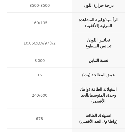
درجة حرارة اللون
3500-8500
الرأسية/زاوية المشاهدة
160/135
المرئية (الأفقية)
تجانس اللون/
≥97％/±0.05Cx,Cy
تجانس السطوع
نسبة التباين
3,000
عمق المعالجة (بت)
16
استهلاك الطاقة (واط/
وحدة، المتوسط/الحد
240/600
الأقصى)
استهلاك الطاقة
678
(واط/م²، الحد الأقصى)