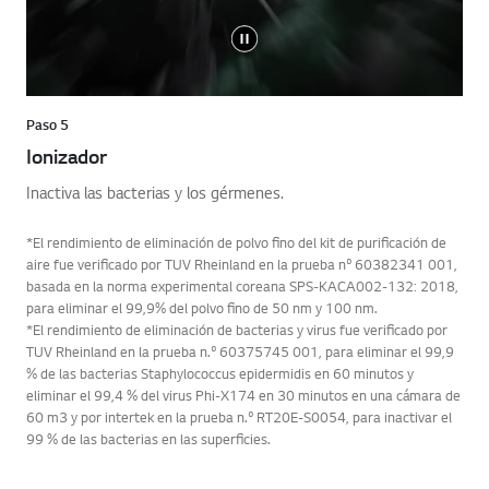
Paso 5
Ionizador
Inactiva las bacterias y los gérmenes.
*El rendimiento de eliminación de polvo fino del kit de purificación de
aire fue verificado por TUV Rheinland en la prueba nº 60382341 001,
basada en la norma experimental coreana SPS-KACA002-132: 2018,
para eliminar el 99,9% del polvo fino de 50 nm y 100 nm.
*El rendimiento de eliminación de bacterias y virus fue verificado por
TUV Rheinland en la prueba n.º 60375745 001, para eliminar el 99,9
% de las bacterias Staphylococcus epidermidis en 60 minutos y
eliminar el 99,4 % del virus Phi-X174 en 30 minutos en una cámara de
60 m3 y por intertek en la prueba n.º RT20E-S0054, para inactivar el
99 % de las bacterias en las superficies.