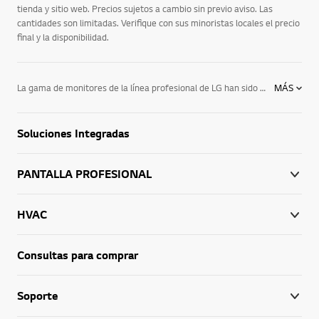
tienda y sitio web. Precios sujetos a cambio sin previo aviso. Las
cantidades son limitadas. Verifique con sus minoristas locales el precio
final y la disponibilidad.
La gama de monitores de la línea profesional de LG han sido diseñados para brindar el máximo impacto como solución de señalización digital, con especificaciones más avanzadas que los paneles tradicionales para televisión, las que permiten que estos monitores puedan ser orientados de forma horizontal y vertical. Utilizar el monitor correcto puede llegar a ser la diferencia entre una buena presentación y una presentación increíble. Por eso, LG te ofrece una amplia variedad de monitores de computadora, desde monitores 3D a monitores LCD, para que encontrar el monitor LG que buscabas sea más fácil que nunca.
MÁS
Soluciones Integradas
PANTALLA PROFESIONAL
HVAC
Consultas para comprar
Soporte