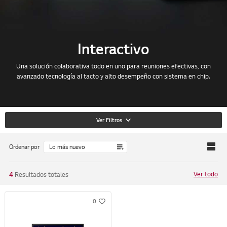
Interactivo
Una solución colaborativa todo en uno para reuniones efectivas, con
avanzado tecnología al tacto y alto desempeño con sistema en chip.
Ver Filtros
Ordenar por
Ver todo
4
Resultados totales
0
w
i