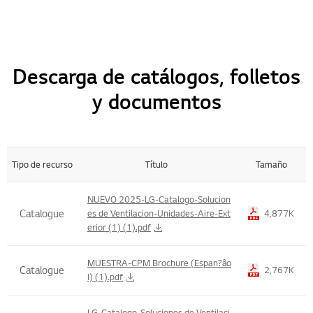
Descarga de catálogos, folletos
y documentos
Tipo de recurso
Título
Tamaño
Title , Size Table List
NUEVO 2025-LG-Catalogo-Solucion
Catalogue
es de Ventilacion-Unidades-Aire-Ext
4,877K
erior (1) (1).pdf
MUESTRA-CPM Brochure (Espan?âo
Catalogue
2,767K
l) (1).pdf
LG-Catalogo-Soluciones de Ventilaci