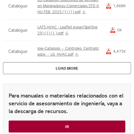
Catalogue
on-Manejadoras-Comerciales STD A
1,668K
HU FEB_2025 (1) (1).pdf
LATS HVAC - Leaflet espan?âol(Ene
Catalogue
0K
25) (1) (1 ).pdf
low-Catalogo_-_Controles_Centraliz
Catalogue
4,475K
ados_-_LG_HVAC.pdf
LOAD MORE
Para manuales o materiales relacionados con el
servicio de asesoramiento de ingeniería, vaya a
la descarga de recursos.
IR