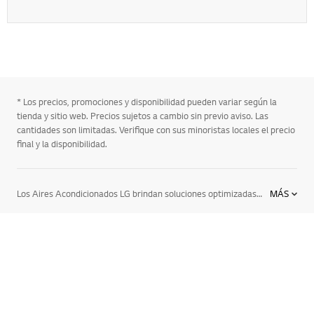
* Los precios, promociones y disponibilidad pueden variar según la
tienda y sitio web. Precios sujetos a cambio sin previo aviso. Las
cantidades son limitadas. Verifique con sus minoristas locales el precio
final y la disponibilidad.
Ir al 
Los Aires Acondicionados LG brindan soluciones optimizadas para cada sector con una gran variedad de sistemas y con la última tecnología del mercado que ofrecen calefacción, ventilación y acondicionamiento excepcional a edificios alrededor del mundo. A través de nuestra experiencia sin comparación y conocimiento de industria, respondemos de forma directa las necesidades de empresas que buscan soluciones HVAC digitalizadas y eco-conscientes. Somos el socio que tu negocio ha estado buscando, y estamos sumamente preparados para integrar nuestra tecnología más avanzada a sus operaciones diarias, apoyándolo a usted y su negocio paso a paso.
MÁS
Soluciones Integradas
PANTALLA PROFESIONAL