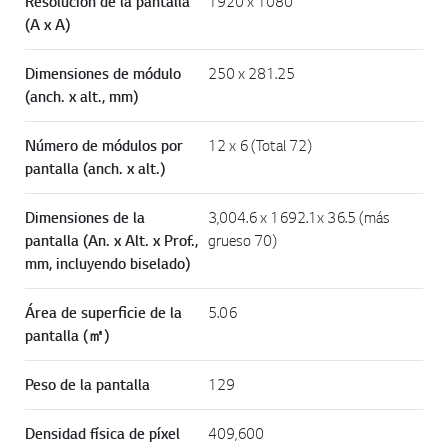
Resolución de la pantalla
1920 x 1080
(A x A)
Dimensiones de módulo
250 x 281.25
(anch. x alt., mm)
Número de módulos por
12 x 6 (Total 72)
pantalla (anch. x alt.)
Dimensiones de la
3,004.6 x 1692.1x 36.5 (más
pantalla (An. x Alt. x Prof.,
grueso 70)
mm, incluyendo biselado)
Área de superficie de la
5.06
pantalla (㎡)
Peso de la pantalla
129
Densidad física de píxel
409,600