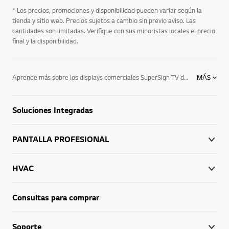
* Los precios, promociones y disponibilidad pueden variar según la
tienda y sitio web. Precios sujetos a cambio sin previo aviso. Las
cantidades son limitadas. Verifique con sus minoristas locales el precio
final y la disponibilidad.
Aprende más sobre los displays comerciales SuperSign TV de LG:
MÁS
Costo eficiente: Edita tus contenidos de forma rápida y fácil. Selecciona una de las plantillas prediseñadas. Luego simplemente agrega imágenes y textos. Así de fácil.Rápido y Fácil: Avisos específicos para tu negocio.
Ver televisión simultáneamente mientras tus clientes leen tu menú, promoción del día o el informativo de tu empresa o negocio: Supersign TV te permite publicar tus propios contenidos y hacer modificaciones de manera fácil y rápida a traves de su software.
Soluciones Integradas
PANTALLA PROFESIONAL
HVAC
Consultas para comprar
Soporte