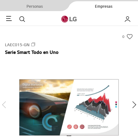
Personas
Empresas
Menu
Buscar
My LG
0
s
LAEC015-GN
u
Serie Smart Todo en Uno
m
m
a
r
y
-
w
i
s
h