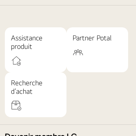
03.feature_102_03.Special
Assistance
Partner Potal
produit
Recherche
d’achat