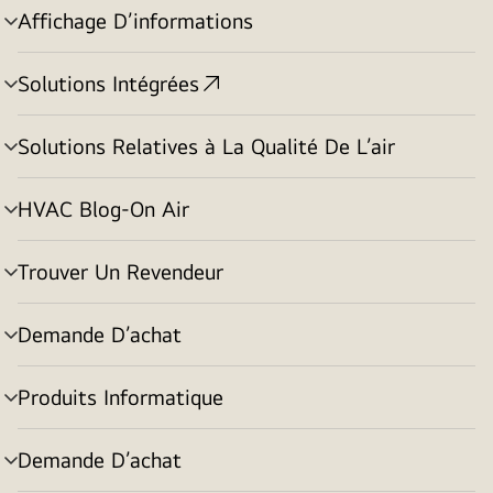
Affichage D’informations
menu
basculement
Solutions Intégrées
menu
basculement
Solutions Relatives à La Qualité De L’air
menu
basculement
HVAC Blog-On Air
menu
basculement
Trouver Un Revendeur
menu
basculement
Demande D’achat
menu
basculement
Produits Informatique
menu
basculement
Demande D’achat
menu
basculement