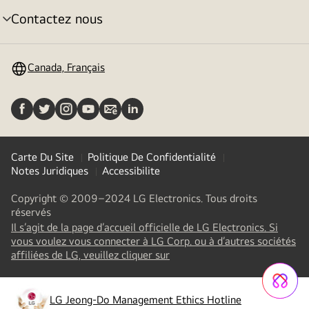
Contactez nous
menu
basculement
Canada, Français
Carte Du Site
Politique De Confidentialité
Notes Juridiques
Accessibilite
Copyright © 2009–2024 LG Electronics. Tous droits
réservés
Il s’agit de la page d’accueil officielle de LG Electronics. Si
vous voulez vous connecter à LG Corp. ou à d’autres sociétés
(
opens
affiliées de LG, veuillez cliquer sur
in
a
new
LG Jeong-Do Management Ethics Hotline
(
opens