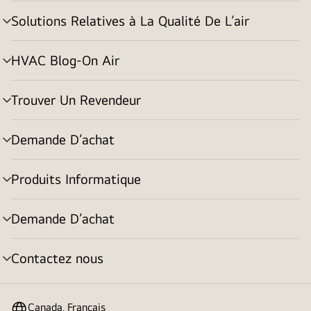
basculement
Solutions Relatives à La Qualité De L’air
menu
basculement
HVAC Blog-On Air
menu
basculement
Trouver Un Revendeur
menu
basculement
Demande D’achat
menu
basculement
Produits Informatique
menu
basculement
Demande D’achat
menu
basculement
Contactez nous
menu
basculement
Canada, Français