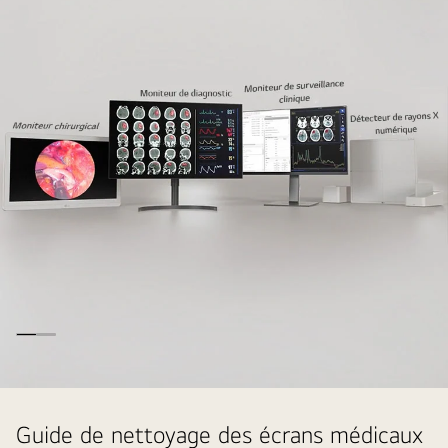
a
black
Guide de nettoyage des écrans médicaux
basic