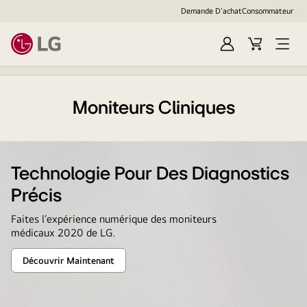
Demande D'achat
Consommateur
Ouvrir
Cart
Open
session
Menu
Moniteurs Cliniques
Technologie Pour Des Diagnostics
Précis
Faites l’expérience numérique des moniteurs
médicaux 2020 de LG.
Découvrir Maintenant
Technologie
Pour
Des
Diagnostics
Précis