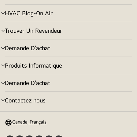
basculement
HVAC Blog-On Air
menu
basculement
Trouver Un Revendeur
menu
basculement
Demande D’achat
menu
basculement
Produits Informatique
menu
basculement
Demande D’achat
menu
basculement
Contactez nous
menu
basculement
Canada, Français