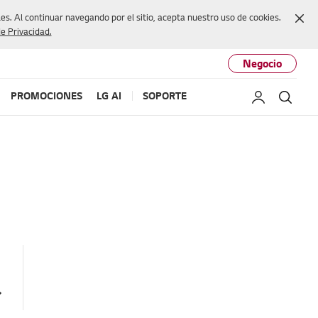
Cer
s. Al continuar navegando por el sitio, acepta nuestro uso de cookies.
de Privacidad.
Negocio
PROMOCIONES
LG AI
SOPORTE
Mi LG
Busc