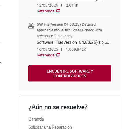
13/05/2026
2,014K
Referencia
SW File(Version 04.63.25) Detailed
applicable model list : Please check with
reference Tab exactly
Software_File(Version_04.63.25).zip
16/09/2025
1,069,842K
Referencia
la pantalla se muestra en azul o rojo
ENCUENTRE SOFTWARE Y
CONTROLADORES
¿Aún no se resuelve?
Garantía
Solicitar una Reparación