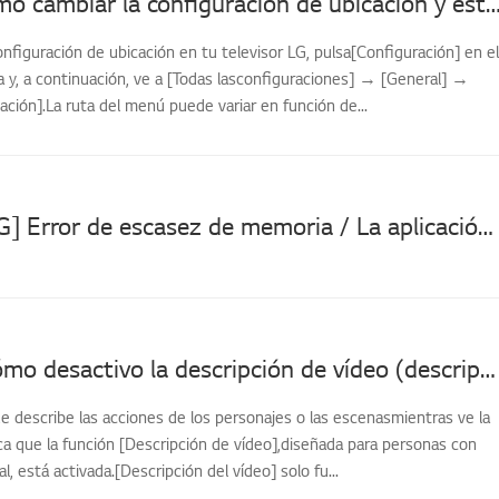
[LG TV] Cómo cambiar la configuración de ubicación y establecer el país de los
onfiguración de ubicación en tu televisor LG, pulsa[Configuración] en el
a y, a continuación, ve a [Todas lasconfiguraciones] → [General] →
ación].La ruta del menú puede variar en función de...
[Televisor LG] Error de escasez de memoria / La aplicación no se ejecuta
[LG TV] ¿Cómo desactivo la descripción de vídeo (descripción de audio)?
e describe las acciones de los personajes o las escenasmientras ve la
fica que la función [Descripción de vídeo],diseñada para personas con
l, está activada.[Descripción del vídeo] solo fu...