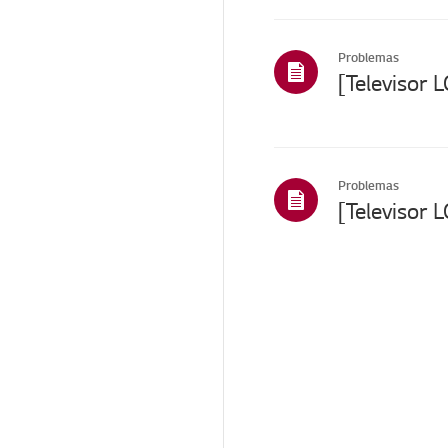
Ruido
Calor/Olor
Problemas
Aparato/Apariencia/Ob
[Televisor L
jetos extraños
Cosmético/Apariencia
Mando a
distancia/Botones
Problemas
Control remoto
Problemas relacionados
con las aplicaciones
Canales y sintonización
Cómo y solución de
problemas -
Características
especiales
Cómo:
Canales/Sintonización