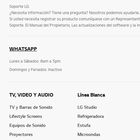
Soporte LG
Otros
¿Necesita información? Tiene una pregunta? Nosotros podemos ayudarle.
Si usted necesita registrar su producto comuníquese con un Representante
Soporte. El Manual del Propietario, Las actualizaciones del software y la in
WHATSAPP
Lunes a Sábados: 8am a 5pm
Domingos y Feriados: Inactivo
TV, VIDEO Y AUDIO
Línea Blanca
TV y Barras de Sonido
LG Studio
Lifestyle Screens
Refrigeradora
Equipos de Sonido
Estufa
Proyectores
Microondas