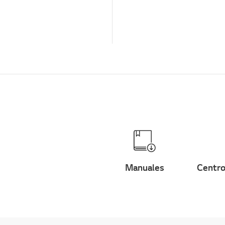
Problema de
configuración de red
Operación
Menú/Ajustes
Conexiones
Instalación y
configuración
Consulta de instalación
y configuración
Conexiones/Instalación
Inicio/ThinQ/Red/Aplica
Manuales
Centro
ciones
Ventas / Promoción /
Instalación /
Especificación
TS (Soporte Técnico)