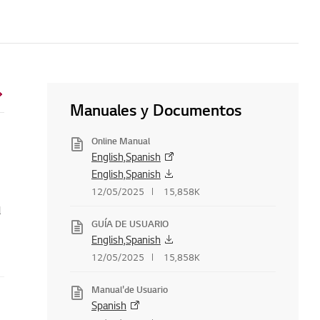
Manuales y Documentos
Online Manual
English,Spanish
English,Spanish
emote
12/05/2025
15,858K
l
GUÍA DE USUARIO
English,Spanish
12/05/2025
15,858K
Manual'de Usuario
Spanish