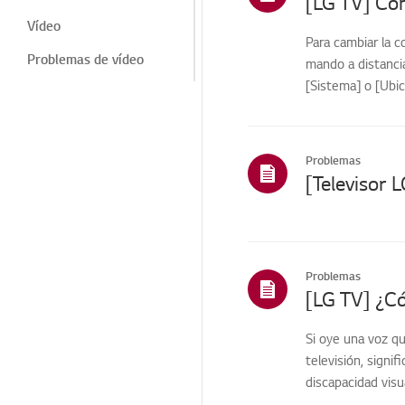
Vídeo
Para cambiar la c
Problemas de vídeo
mando a distanci
[Sistema] o [Ubic
Problema de vídeo
Función/Acción
Audio/Sonido
Problemas
Energía/ Electricidad
Problemas
eléctricos/de energía
Canales
Problemas
Pantalla
Si oye una voz qu
Pantalla/Notificaciones
televisión, signi
Problema de ruido
discapacidad visua