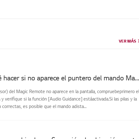
VER MÁS
VER MÁS
[LG TV] Qué hacer si no aparece el puntero del mando Magic R
ursor) del Magic Remote no aparece en la pantalla, compruebeprimero e
a y verifique si la función [Audio Guidance] estáactivada.Si las pilas y la
 correctas, es posible que el mando adista...