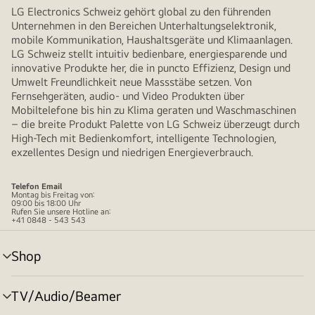
LG Electronics Schweiz gehört global zu den führenden
Unternehmen in den Bereichen Unterhaltungselektronik,
mobile Kommunikation, Haushaltsgeräte und Klimaanlagen.
LG Schweiz stellt intuitiv bedienbare, energiesparende und
innovative Produkte her, die in puncto Effizienz, Design und
Umwelt Freundlichkeit neue Massstäbe setzen. Von
Fernsehgeräten, audio- und Video Produkten über
Mobiltelefone bis hin zu Klima geraten und Waschmaschinen
– die breite Produkt Palette von LG Schweiz überzeugt durch
High-Tech mit Bedienkomfort, intelligente Technologien,
exzellentes Design und niedrigen Energieverbrauch.
Telefon
Email
Montag bis Freitag von:
09:00 bis 18:00 Uhr
Rufen Sie unsere Hotline an:
+41 0848 - 543 543
Shop
Menü
umschalten
TV/Audio/Beamer
Menü