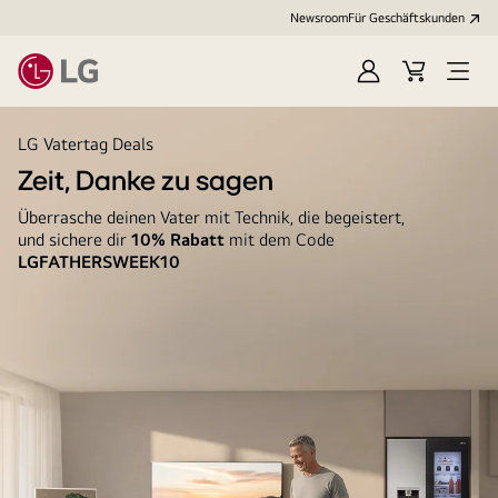
Newsroom
Für Geschäftskunden
Anmelden
Warenkorb
Menü
öffne
LG Vatertag Deals
Zeit, Danke zu sagen
Überrasche deinen Vater mit Technik, die begeistert,
und sichere dir
10% Rabatt
mit dem Code
LGFATHERSWEEK10