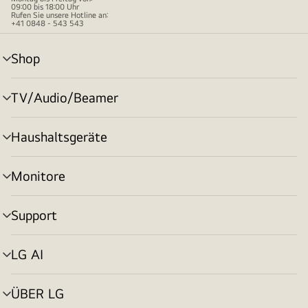
09:00 bis 18:00 Uhr
Rufen Sie unsere Hotline an:
+41 0848 - 543 543
Shop
Menü
umschalten
TV/Audio/Beamer
Menü
umschalten
Haushaltsgeräte
Menü
umschalten
Monitore
Menü
umschalten
Support
Menü
umschalten
LG AI
Menü
umschalten
ÜBER LG
Menü