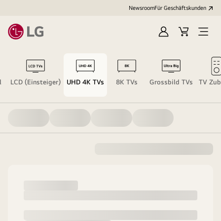
Newsroom
Für Geschäftskunden
Anmelden
Warenkorb
Menü
öffne
l
LCD (Einsteiger)
UHD 4K TVs
8K TVs
Grossbild TVs
TV Zub