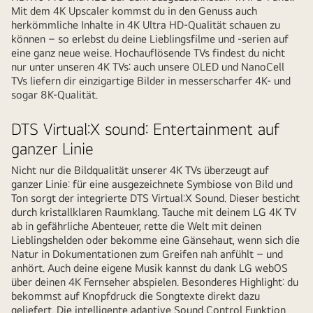
Mit dem 4K Upscaler kommst du in den Genuss auch
herkömmliche Inhalte in 4K Ultra HD-Qualität schauen zu
können – so erlebst du deine Lieblingsfilme und -serien auf
eine ganz neue weise. Hochauflösende TVs findest du nicht
nur unter unseren 4K TVs: auch unsere OLED und NanoCell
TVs liefern dir einzigartige Bilder in messerscharfer 4K- und
sogar 8K-Qualität.
DTS Virtual:X sound: Entertainment auf
ganzer Linie
Nicht nur die Bildqualität unserer 4K TVs überzeugt auf
ganzer Linie: für eine ausgezeichnete Symbiose von Bild und
Ton sorgt der integrierte DTS Virtual:X Sound. Dieser besticht
durch kristallklaren Raumklang. Tauche mit deinem LG 4K TV
ab in gefährliche Abenteuer, rette die Welt mit deinen
Lieblingshelden oder bekomme eine Gänsehaut, wenn sich die
Natur in Dokumentationen zum Greifen nah anfühlt – und
anhört. Auch deine eigene Musik kannst du dank LG webOS
über deinen 4K Fernseher abspielen. Besonderes Highlight: du
bekommst auf Knopfdruck die Songtexte direkt dazu
geliefert. Die intelligente adaptive Sound Control Funktion