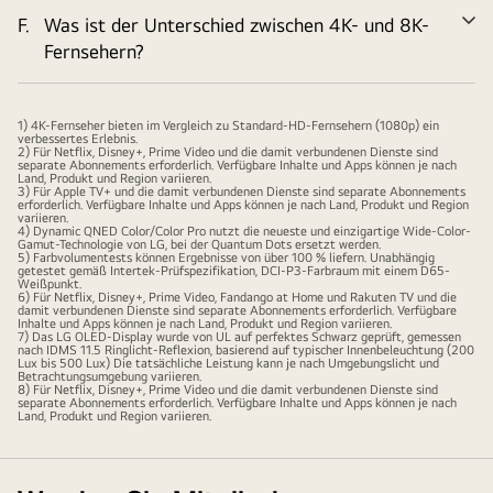
F.
Was ist der Unterschied zwischen 4K- und 8K-
Er
Fernsehern?
1) 4K-Fernseher bieten im Vergleich zu Standard-HD-Fernsehern (1080p) ein
verbessertes Erlebnis.
2) Für Netflix, Disney+, Prime Video und die damit verbundenen Dienste sind
separate Abonnements erforderlich. Verfügbare Inhalte und Apps können je nach
Land, Produkt und Region variieren.
3) Für Apple TV+ und die damit verbundenen Dienste sind separate Abonnements
erforderlich. Verfügbare Inhalte und Apps können je nach Land, Produkt und Region
variieren.
4) Dynamic QNED Color/Color Pro nutzt die neueste und einzigartige Wide-Color-
Gamut-Technologie von LG, bei der Quantum Dots ersetzt werden.
5) Farbvolumentests können Ergebnisse von über 100 % liefern. Unabhängig
getestet gemäß Intertek-Prüfspezifikation, DCI-P3-Farbraum mit einem D65-
Weißpunkt.
6) Für Netflix, Disney+, Prime Video, Fandango at Home und Rakuten TV und die
damit verbundenen Dienste sind separate Abonnements erforderlich. Verfügbare
Inhalte und Apps können je nach Land, Produkt und Region variieren.
7) Das LG OLED-Display wurde von UL auf perfektes Schwarz geprüft, gemessen
nach IDMS 11.5 Ringlicht-Reflexion, basierend auf typischer Innenbeleuchtung (200
Lux bis 500 Lux) Die tatsächliche Leistung kann je nach Umgebungslicht und
Betrachtungsumgebung variieren.
8) Für Netflix, Disney+, Prime Video und die damit verbundenen Dienste sind
separate Abonnements erforderlich. Verfügbare Inhalte und Apps können je nach
Land, Produkt und Region variieren.