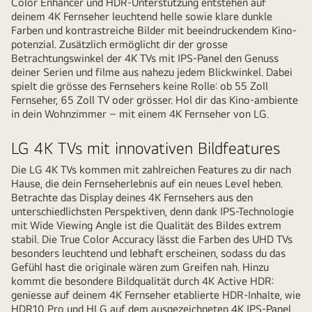
Color Enhancer und HDR-Unterstützung entstehen auf
deinem 4K Fernseher leuchtend helle sowie klare dunkle
Farben und kontrastreiche Bilder mit beeindruckendem Kino-
potenzial. Zusätzlich ermöglicht dir der grosse
Betrachtungswinkel der 4K TVs mit IPS-Panel den Genuss
deiner Serien und filme aus nahezu jedem Blickwinkel. Dabei
spielt die grösse des Fernsehers keine Rolle: ob 55 Zoll
Fernseher, 65 Zoll TV oder grösser. Hol dir das Kino-ambiente
in dein Wohnzimmer – mit einem 4K Fernseher von LG.
LG 4K TVs mit innovativen Bildfeatures
Die LG 4K TVs kommen mit zahlreichen Features zu dir nach
Hause, die dein Fernseherlebnis auf ein neues Level heben.
Betrachte das Display deines 4K Fernsehers aus den
unterschiedlichsten Perspektiven, denn dank IPS-Technologie
mit Wide Viewing Angle ist die Qualität des Bildes extrem
stabil. Die True Color Accuracy lässt die Farben des UHD TVs
besonders leuchtend und lebhaft erscheinen, sodass du das
Gefühl hast die originale wären zum Greifen nah. Hinzu
kommt die besondere Bildqualität durch 4K Active HDR:
geniesse auf deinem 4K Fernseher etablierte HDR-Inhalte, wie
HDR10 Pro und HLG auf dem ausgezeichneten 4K IPS-Panel.