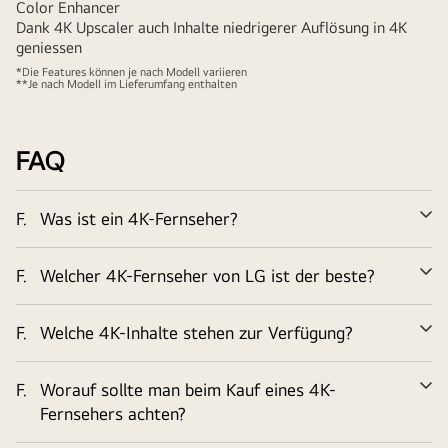
Color Enhancer
Dank 4K Upscaler auch Inhalte niedrigerer Auflösung in 4K
geniessen
*Die Features können je nach Modell variieren
**Je nach Modell im Lieferumfang enthalten
FAQ
F.
Was ist ein 4K-Fernseher?
Er
F.
Welcher 4K-Fernseher von LG ist der beste?
Er
F.
Welche 4K-Inhalte stehen zur Verfügung?
Er
F.
Worauf sollte man beim Kauf eines 4K-
Er
Fernsehers achten?