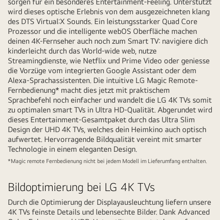
sorgen für ein besonderes Entertainment-Feeling. Unterstützt
wird dieses optische Erlebnis von dem ausgezeichneten klang
des DTS Virtual:X Sounds. Ein leistungsstarker Quad Core
Prozessor und die intelligente webOS Oberfläche machen
deinen 4K-Fernseher auch noch zum Smart TV: navigiere dich
kinderleicht durch das World-wide web, nutze
Streamingdienste, wie Netflix und Prime Video oder geniesse
die Vorzüge vom integrierten Google Assistant oder dem
Alexa-Sprachassistenten. Die intuitive LG Magic Remote-
Fernbedienung* macht dies jetzt mit praktischem
Sprachbefehl noch einfacher und wandelt die LG 4K TVs somit
zu optimalen smart TVs in Ultra HD-Qualität. Abgerundet wird
dieses Entertainment-Gesamtpaket durch das Ultra Slim
Design der UHD 4K TVs, welches dein Heimkino auch optisch
aufwertet. Hervorragende Bildqualität vereint mit smarter
Technologie in einem eleganten Design.
*Magic remote Fernbedienung nicht bei jedem Modell im Lieferumfang enthalten.
Bildoptimierung bei LG 4K TVs
Durch die Optimierung der Displayausleuchtung liefern unsere
4K TVs feinste Details und lebensechte Bilder. Dank Advanced