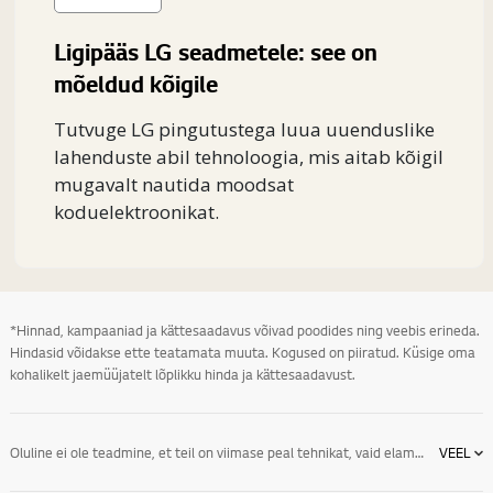
Ligipääs LG seadmetele: see on
mõeldud kõigile
Tutvuge LG pingutustega luua uuenduslike
lahenduste abil tehnoloogia, mis aitab kõigil
mugavalt nautida moodsat
koduelektroonikat.
*Hinnad, kampaaniad ja kättesaadavus võivad poodides ning veebis erineda.
Hindasid võidakse ette teatamata muuta. Kogused on piiratud. Küsige oma
kohalikelt jaemüüjatelt lõplikku hinda ja kättesaadavust.
Oluline ei ole teadmine, et teil on viimase peal tehnikat, vaid elamus, mille osaliseks tehnikat kasutades saate. Alates
VEEL