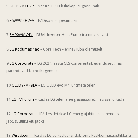
5
GBB92MCB2P
– NatureFRESH külmkapi sügavkülmik
6
F6WV910P2EA
– EZDispense pesumasin
7
RH90V9AV4N
– DUAL Inverter Heat Pump trummelkuivati
8
LG Kodumasinad
– Core Tech – erinev juba olemuselt
9
LG Corporate
– LG 2024. aasta CES konverentsil: uuendused, mis
parandavad kliendikogemust
10
OLED97M49LA
– LG OLED evo M4 juhtmeta teler
11
LG TV Forum
– Kuidas LG teleri energiasäästurežiim sisse lülitada
12
LG Corporate
– IFA-l esitletakse LG energiajuhtimise lahendust
jätkusuutliku elu jaoks
13
Wired.com
– Kuidas LG vaikselt arendab oma keskkonnasäästlikku ja