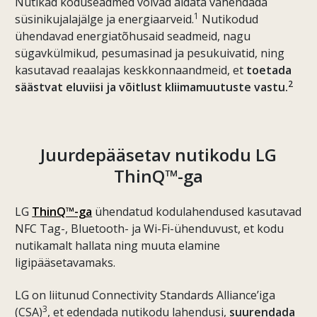
Nutikad koduseadmed võivad aidata vähendada
1
süsinikujalajälge ja energiaarveid.
Nutikodud
ühendavad energiatõhusaid seadmeid, nagu
sügavkülmikud, pesumasinad ja pesukuivatid, ning
kasutavad reaalajas keskkonnaandmeid, et
toetada
2
säästvat eluviisi ja võitlust kliimamuutuste vastu.
Juurdepääsetav nutikodu LG
ThinQ™-ga
LG
ThinQ™-ga
ühendatud kodulahendused kasutavad
NFC Tag-, Bluetooth- ja Wi-Fi-ühenduvust, et kodu
nutikamalt hallata ning muuta elamine
ligipääsetavamaks.
LG on liitunud Connectivity Standards Alliance’iga
3
(CSA)
, et edendada nutikodu lahendusi,
suurendada