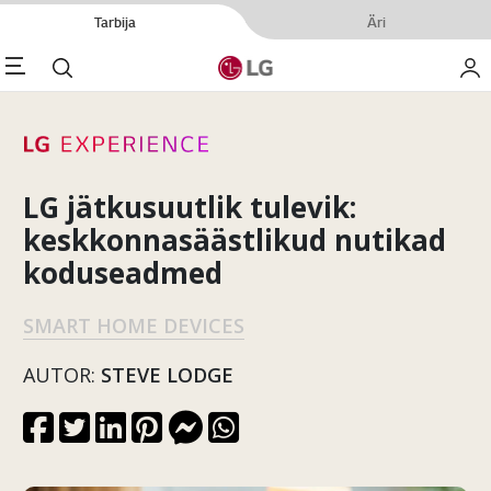
Tarbija
Äri
enu
Otsi
Minu
LG jätkusuutlik tulevik:
keskkonnasäästlikud nutikad
koduseadmed
SMART HOME DEVICES
AUTOR:
STEVE LODGE