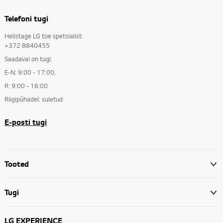
Energiasäästliku LG elektroonikaga kulutate targalt, olete tulemuslikum ja vähendate oma ökoloogilist jalajälge. Oleme võtnud endale ülesandeks toota elektroonikat, mis sobib kokku teie elustiiliga, ning hoida teid kursis tehnoloogia uusimate täiustustega.
Telefoni tugi
Helistage LG toe spetsialist:
+372 8840455
Saadaval on tugi:
E-N: 9:00 - 17:00,
R: 9:00 - 16:00
Riigipühadel: suletud
E-posti tugi
Tooted
Tugi
LG EXPERIENCE