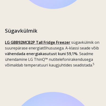
Sügavkülmik
LG GBB92MCB2P Tall Fridge Freezer
sügavkülmik on
suurepärase energiatõhususega. A-klassi seade võib
vähendada energiakasutust kuni 59,1%
. Seadme
ühendamine LG ThinQ™ nutitelefonirakendusega
5
võimaldab temperatuuri kaugjuhtides seadistada.