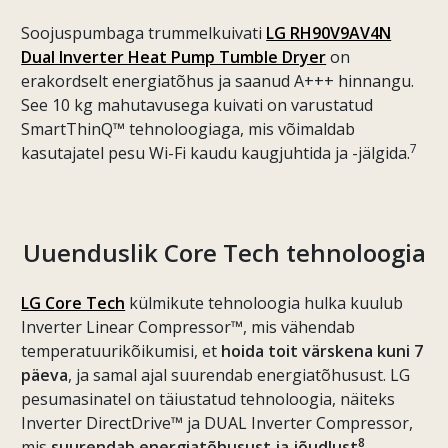
Soojuspumbaga trummelkuivati
LG RH90V9AV4N
Dual Inverter Heat Pump Tumble Dryer
on
erakordselt energiatõhus ja saanud A+++ hinnangu.
See 10 kg mahutavusega kuivati on varustatud
SmartThinQ™ tehnoloogiaga, mis võimaldab
7
kasutajatel pesu Wi-Fi kaudu kaugjuhtida ja -jälgida.
Uuenduslik Core Tech tehnoloogia
LG Core Tech
külmikute tehnoloogia hulka kuulub
Inverter Linear Compressor™, mis vähendab
temperatuurikõikumisi, et
hoida toit värskena kuni 7
päeva
, ja samal ajal suurendab energiatõhusust. LG
pesumasinatel on täiustatud tehnoloogia, näiteks
Inverter DirectDrive™ ja DUAL Inverter Compressor,
8
mis
suurendab energiatõhusust ja jõudlust
.