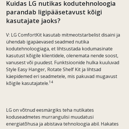
Kuidas LG nutikas kodutehnoloogia
parandab ligipääsetavust kõigi
kasutajate jaoks?
V: LG ComfortKit kasutab mitmeotstarbelist disaini ja
ühendab igapäevased seadmed nutika
kodutehnoloogiaga, et lihtsustada kodumasinate
kasutust kõigile klientidele, olenemata nende soost,
vanusest või puudest. Funktsioonide hulka kuuluvad
Style Easy Hanger, Rotate Shelf Kit ja lihtsad
käepidemed eri seadmetele, mis pakuvad mugavust
14
kõigile kasutajatele.
LG on võtnud eesmärgiks teha nutikates
koduseadmetes murrangulisi muudatusi
energiatõhusa ja abistava tehnoloogia abil. Hakates