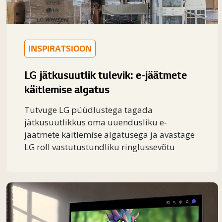
INSPIRATSIOON
LG jätkusuutlik tulevik: e-jäätmete
käitlemise algatus
Tutvuge LG püüdlustega tagada
jätkusuutlikkus oma uuendusliku e-
jäätmete käitlemise algatusega ja avastage
LG roll vastutustundliku ringlussevõtu
programmide eestvedajana.