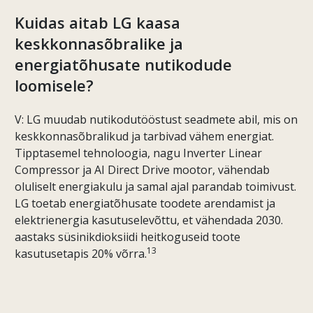
Kuidas aitab LG kaasa
keskkonnasõbralike ja
energiatõhusate nutikodude
loomisele?
V: LG muudab nutikodutööstust seadmete abil, mis on
keskkonnasõbralikud ja tarbivad vähem energiat.
Tipptasemel tehnoloogia, nagu Inverter Linear
Compressor ja AI Direct Drive mootor, vähendab
oluliselt energiakulu ja samal ajal parandab toimivust.
LG toetab energiatõhusate toodete arendamist ja
elektrienergia kasutuselevõttu, et vähendada 2030.
aastaks süsinikdioksiidi heitkoguseid toote
13
kasutusetapis 20% võrra.