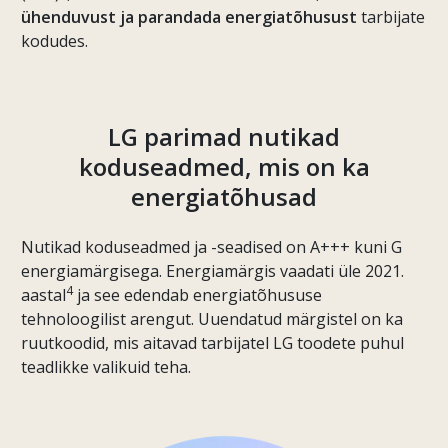
ühenduvust ja parandada energiatõhusust
tarbijate
kodudes.
LG parimad nutikad
koduseadmed, mis on ka
energiatõhusad
Nutikad koduseadmed ja -seadised on A+++ kuni G
energiamärgisega. Energiamärgis vaadati üle 2021.
4
aastal
ja see edendab energiatõhususe
tehnoloogilist arengut. Uuendatud märgistel on ka
ruutkoodid, mis aitavad tarbijatel LG toodete puhul
teadlikke valikuid teha.