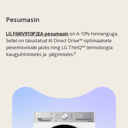
Pesumasin
LG F6WV910P2EA pesumasin
on A-10% hinnanguga.
Sellel on täiustatud AI Direct Drive™ optimaalsete
pesemisviiside jaoks ning LG ThinQ™ tehnoloogia
6
kaugjuhtimiseks ja -jälgimiseks.