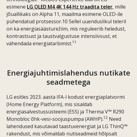
esimene
LG OLED M4 4K 144 Hz traadita teler
, mille
jõuallikaks on Alpha 11, maailma esimene OLED-ile
pühendatud protsessor.10 Sellel uuenduslikul teleril
on ka energiasäästurežiim, mis reguleerib heledust,
kontrastsust ja taustvalgustuse intensiivsust, et
11
vähendada energiatarbimist.
Energiajuhtimislahendus nutikate
seadmetega
LG esitles 2023. aasta IFA-l kodust energiaplatvormi
(Home Energy Platform), mis sisaldab
energiasalvestussüsteemi (ESS) ja Therma V™ R290
12
Monobloc õhk-vesi-soojuspumpa (AWHP).
Need
lahendused kasutavad taastuvenergiat ja LG ThinQ™
rakendust, mis võimaldab nutiseadmeid hõlpsalt