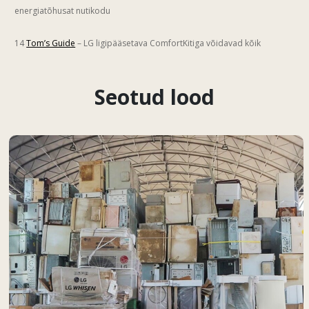
energiatõhusat nutikodu
14
Tom’s Guide
– LG ligipääsetava ComfortKitiga võidavad kõik
Seotud lood