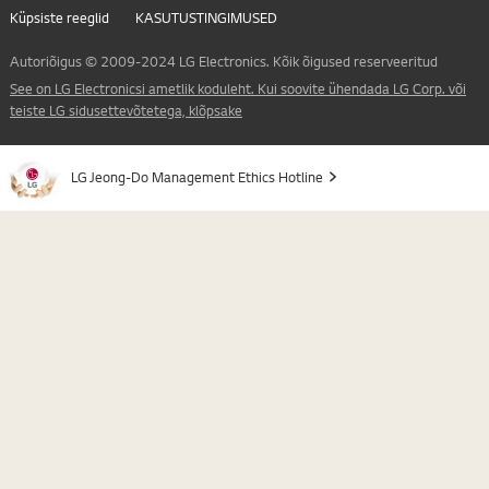
Küpsiste reeglid
KASUTUSTINGIMUSED
Autoriõigus © 2009-2024 LG Electronics. Kõik õigused reserveeritud
See on LG Electronicsi ametlik koduleht. Kui soovite ühendada LG Corp. või
teiste LG sidusettevõtetega, klõpsake
LG Jeong-Do Management Ethics Hotline