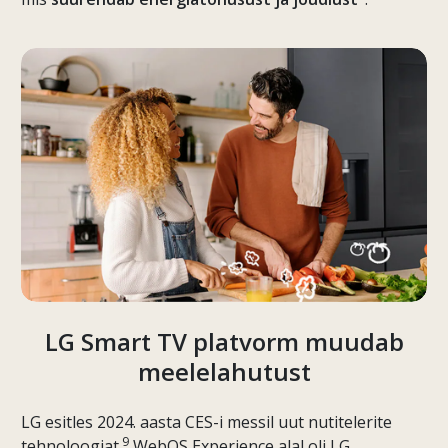
LG Smart TV platvorm muudab
meelelahutust
LG esitles 2024. aasta CES-i messil uut nutitelerite
9
tehnoloogiat.
WebOS Experience alal oli LG