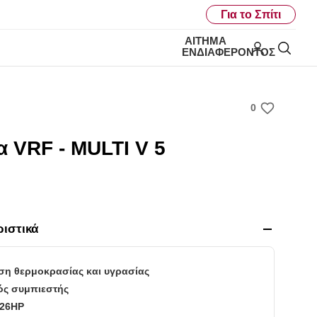
Για το Σπίτι
ΑΊΤΗΜΑ
My LG
Ανα
ΕΝΔΙΑΦΈΡΟΝΤΟΣ
0
w
i
 VRF - MULTI V 5
s
h
ριστικά
ση θερμοκρασίας και υγρασίας
ς συμπιεστής
 26HP