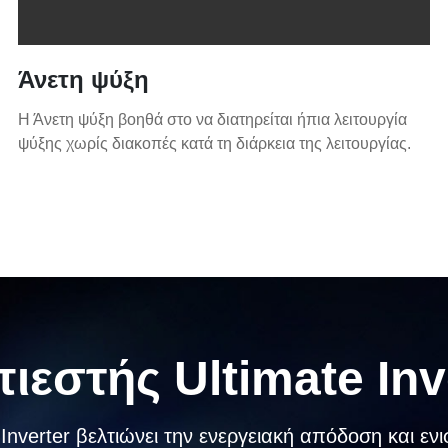
Άνετη ψύξη
Η Άνετη ψύξη βοηθά στο να διατηρείται ήπια λειτουργία
ψύξης χωρίς διακοπές κατά τη διάρκεια της λειτουργίας.
ιεστής Ultimate Inv
Inverter βελτιώνει την ενεργειακή απόδοση και ενισ