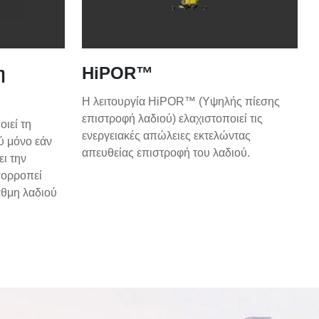
η
HiPOR™
Η λειτουργία HiPOR™ (Υψηλής πίεσης
επιστροφή λαδιού) ελαχιστοποιεί τις
ιεί τη
ενεργειακές απώλειες εκτελώντας
ύ μόνο εάν
απευθείας επιστροφή του λαδιού.
ει την
σορροπεί
τάθμη λαδιού