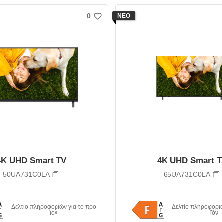
0
ΝΕΟ
w
i
s
h
4K UHD Smart TV
4K UHD Smart 
50UA731C0LA
65UA731C0LA
Δελτίο πληροφοριών για το προ
Δελτίο πληροφοριώ
ϊόν
ϊόν