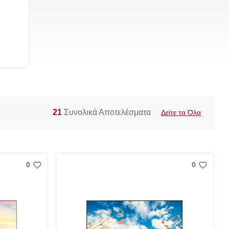
21
Συνολικά Αποτελέσματα
Δείτε τα Όλα
0
0
w
w
i
i
s
s
h
h