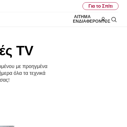
Για το Σπίτι
ΑΊΤΗΜΑ
My LG
Ανα
ΕΝΔΙΑΦΈΡΟΝΤΟΣ
ές TV
χομένου με προηγμένα
ήμερα όλα τα τεχνικά
 σας!