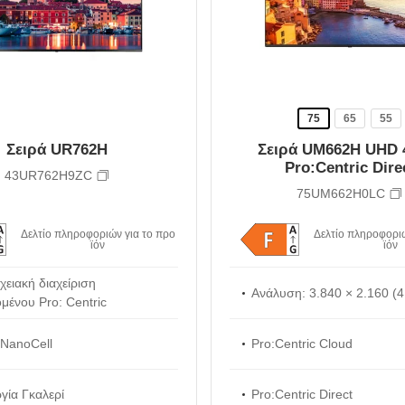
75
65
55
Σειρά UR762H
Σειρά UM662H UHD 
Pro:Centric Dire
43UR762H9ZC
75UM662H0LC
Δελτίο πληροφοριών για το προ
Δελτίο πληροφοριώ
ϊόν
ϊόν
χειακή διαχείριση
Ανάλυση: 3.840 × 2.160 (
μένου Pro: Centric
NanoCell
Pro:Centric Cloud
γία Γκαλερί
Pro:Centric Direct