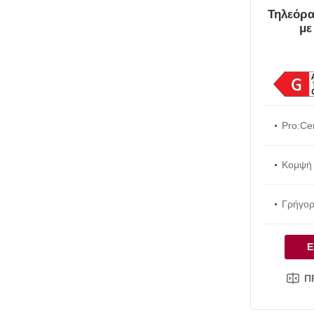
Τηλεόρα
με
Pro:Ce
Κομψή 
Γρήγορ
Ε
Π