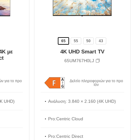
65
55
50
43
4K με
4K UHD Smart TV
ct
65UM767H0LJ
ν για το προ
Δελτίο πληροφοριών για το προ
ϊόν
4K UHD)
Ανάλυση: 3.840 × 2.160 (4K UHD)
Pro:Centric Cloud
Pro:Centric Direct