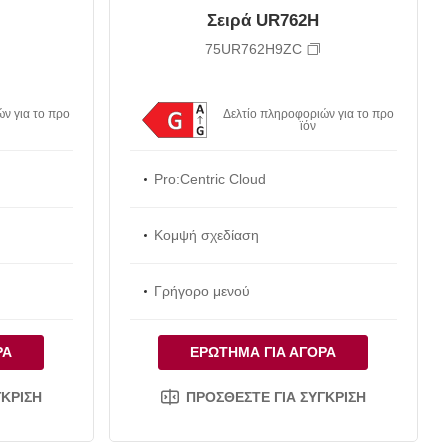
Σειρά UR762H
75UR762H9ZC
ν για το προ
Δελτίο πληροφοριών για το προ
ϊόν
Pro:Centric Cloud
Κομψή σχεδίαση
Γρήγορο μενού
ΡΆ
ΕΡΏΤΗΜΑ ΓΙΑ ΑΓΟΡΆ
ΓΚΡΙΣΗ
ΠΡΟΣΘΈΣΤΕ ΓΙΑ ΣΎΓΚΡΙΣΗ