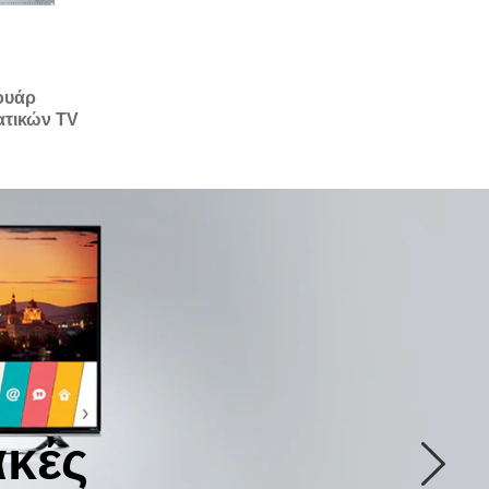
ουάρ
τικών TV
Next