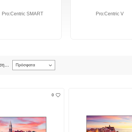
2
2
Pro:Centric SMART
Pro:Centric V
Ταξινόμηση κατά
Πρόσφατα
0
w
i
s
h