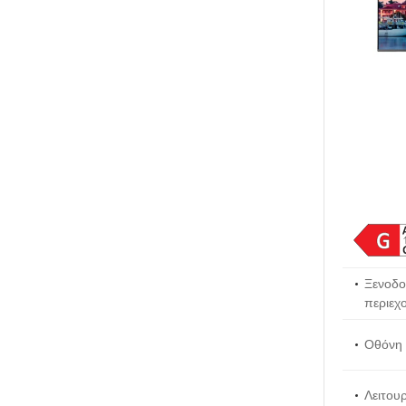
Ξενοδο
περιεχο
Οθόνη 
Λειτουρ