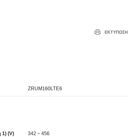
ΕΚΤΎΠΩΣΗ
ZRUM160LTE6
1) (V)
342 ~ 456