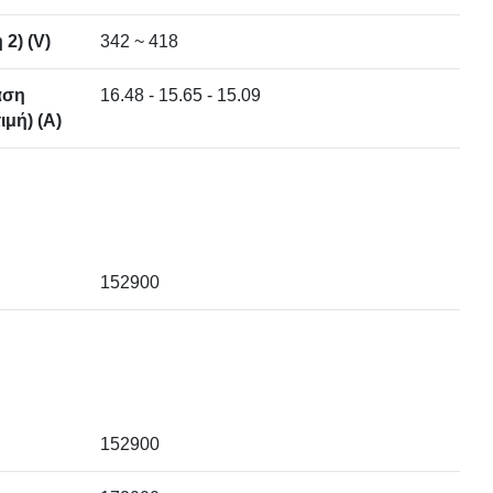
2) (V)
342 ~ 418
άση
16.48 - 15.65 - 15.09
μή) (A)
152900
152900