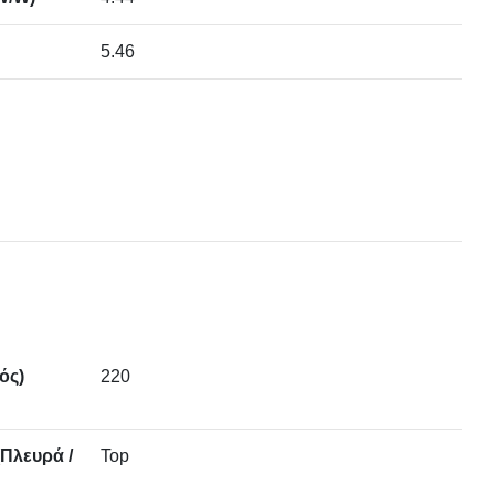
5.46
ός)
220
Πλευρά /
Top