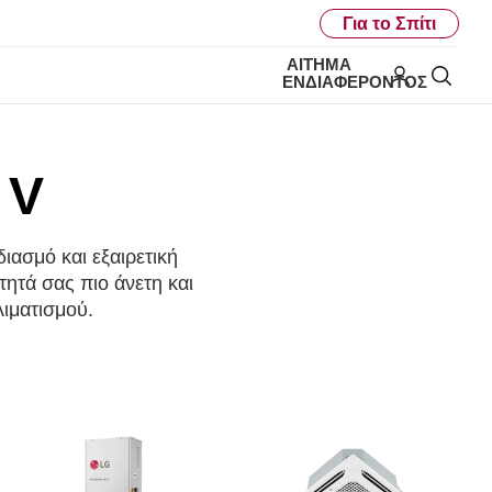
Για το Σπίτι
ΑΊΤΗΜΑ
My LG
Ανα
ΕΝΔΙΑΦΈΡΟΝΤΟΣ
 V
ιασμό και εξαιρετική
ητά σας πιο άνετη και
ιματισμού.