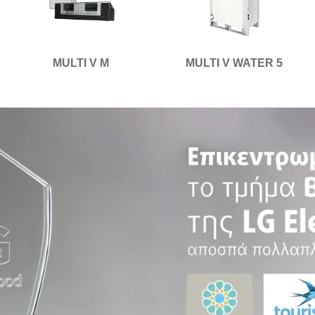
MULTI V M
MULTI V WATER 5
Η 5η ΕΠΟΧΗ ε
τώρα εδώ