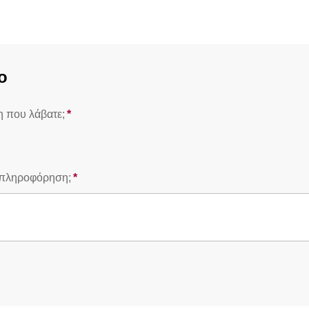
ο
 που λάβατε;
*
Απαιτούμενη ερώτηση
ν πληροφόρηση;
*
Απαιτούμενη ερώτηση