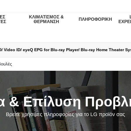
ΕΣ
ΚΛΙΜΑΤΙΣΜΟΣ &
ΠΛΗΡΟΦΟΡΙΚΗ
ΥΕΣ
ΘΕΡΜΑΝΣΗ
EXPE
D/ Video ID/ eyeQ EPG for Blu-ray Player/ Blu-ray Home Theater Sy
ρήσης και την Πολιτική Απορρήτου της LG Electronics Service (2
βουλές
α & Επίλυση Προβ
Βρείτε χρήσιμες πληροφορίες για το LG προϊόν σας