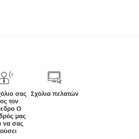
χόλιο σας
Σχόλια πελατών
ος τον
εδρο Ο
δρός μας
ι να σας
ούσει