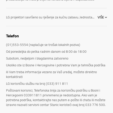
LG projektori savršeno su rješenje za kućnu zabavu. Jednostavno pretvaraju vašu dnevnu sobu u projekcijsku salu. Jednostavnim postavljanjem projektora na stolić ili sličan komad namještaja korisnici mogu ostvariti doživljaj kućnog kina. Prenosivi projektor s TV tunerom, sada u omiljenim televizijskim emisijama možete uživati gdjegod se našli, bez potrebe za žrtvovanjem veličine slike (odnosi se na ponuđače DTV modela). Spremite se poboljšati svoj sustav za kućnu zabavu uz svestrani LED projektor tvrtke LG. Napredne značajke poput prenosivosti, bežičnog povezivanja, visokokvalitetne slike i tehnologije Bluetooth omogućuju lak pristup vašem omiljenom sadržaju i jamče nevjerojatan multimedijski doživljaj. Pregledajte sve naše LED projektore, Blu-ray uređaje i kućna kina, uključujući tanke i pločaste zvučnike, prenosive Bluetooth zvučnike i brojne druge proizvode. Pogledajte kako život činimo dobrim.
VIŠE
Telefon
(01)553-5554 (naplaćuje se trošak lokalnih poziva)
Od ponedeljka do petka radnim danom od 8:00 do 18:00
Subotom, nedjeljom i blagdanima zatvoreno
Ukoliko ste iz Bosne i Hercegovine i potrebna Vam je tehnička podrška
ili Vam treba informacija vezano za Vaš uređaj, možete direktno
kontaktirati
LG korisničku službu na broj (033) 911 811
Poštovani korisnici, Telefonska linija za korisničku podršku u Bosni i
Hercegovini 033911811 privremeno je nedostupna. Ako vam je
potrebna podrška, kontaktirajte nas putem e-pošte ili chata ili možete
izravno nazvati servisni centar Stanic koristeći ovaj broj 033 776 500.