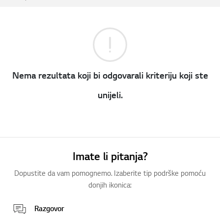
e
e
e
e
r
r
r
r
1
2
3
4
o
o
o
o
f
f
f
f
4
4
4
4
Nema rezultata koji bi odgovarali kriteriju koji ste
unijeli.
Imate li pitanja?
Dopustite da vam pomognemo. Izaberite tip podrške pomoću
donjih ikonica:
Razgovor