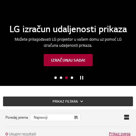
LG izračun udaljenosti prikaza
Možete prilagođavati LG projektor u vašem domu uz pomoć LG
izračuna udaljenosti prikaza.
IZRAČUNAJ SADA!
Zaustavljanje
M
M
M
M
a
a
a
a
i
i
i
i
n
n
n
n
PRIKAZ FILTARA
B
B
B
B
Poredaj prema
a
a
a
a
n
n
n
n
Prikaz svega
0
Ukupni rezultati
n
n
n
n