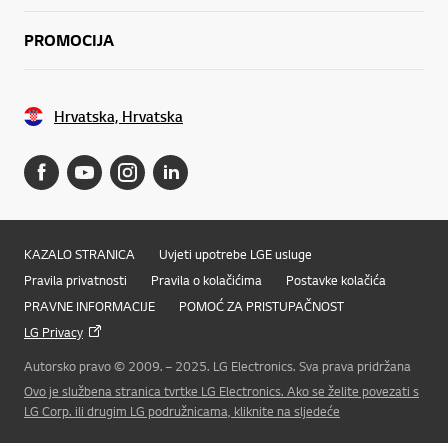
PROMOCIJA
Hrvatska, Hrvatska
KAZALO STRANICA
Uvjeti upotrebe LGE usluge
Pravila privatnosti
Pravila o kolačićima
Postavke kolačića
PRAVNE INFORMACIJE
POMOĆ ZA PRISTUPAČNOST
LG Privacy
Autorsko pravo © 2009. – 2025. LG Electronics. Sva prava pridržana
Ovo je službena stranica tvrtke LG Electronics. Ako se želite povezati s
Online Chat
LG Corp. ili drugim LG podružnicama, kliknite na sljedeće