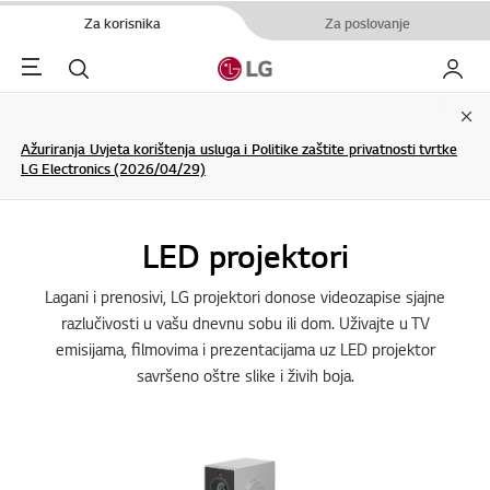
Za korisnika
Za poslovanje
Menu
Pretraživanje
My LG
Clo
Ažuriranja Uvjeta korištenja usluga i Politike zaštite privatnosti tvrtke
LG Electronics (2026/04/29)
LED projektori
Lagani i prenosivi, LG projektori donose videozapise sjajne
razlučivosti u vašu dnevnu sobu ili dom. Uživajte u TV
emisijama, filmovima i prezentacijama uz LED projektor
savršeno oštre slike i živih boja.