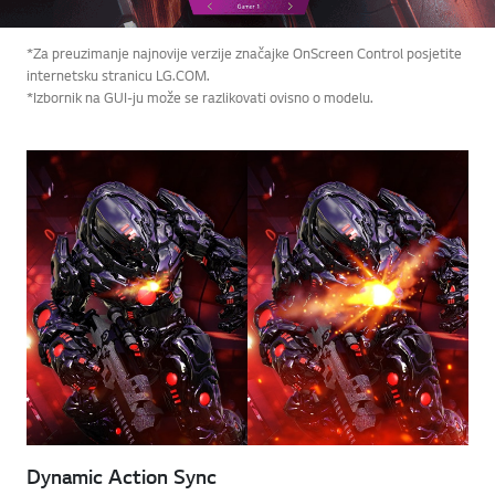
*Za preuzimanje najnovije verzije značajke OnScreen Control posjetite
internetsku stranicu LG.COM.
*Izbornik na GUI-ju može se razlikovati ovisno o modelu.
Dynamic Action Sync