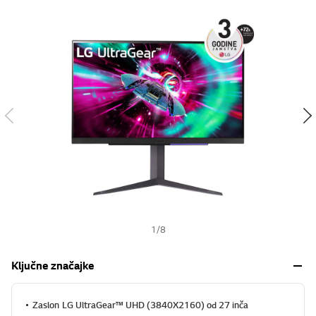
s
h
1
/
8
Ključne značajke
Zaslon LG UltraGear™ UHD (3840X2160) od 27 inča