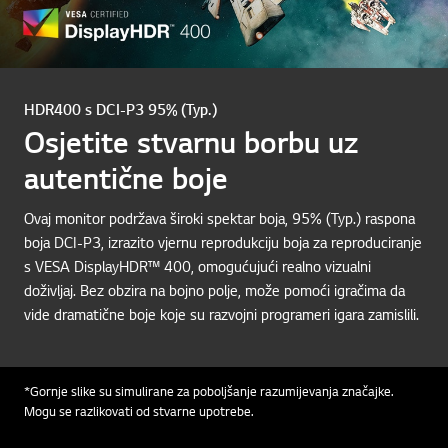
HDR400 s DCI-P3 95% (Typ.)
Osjetite stvarnu borbu uz
autentične boje
Ovaj monitor podržava široki spektar boja, 95% (Typ.) raspona
boja DCI-P3, izrazito vjernu reprodukciju boja za reproduciranje
s VESA DisplayHDR™ 400, omogućujući realno vizualni
doživljaj. Bez obzira na bojno polje, može pomoći igračima da
vide dramatične boje koje su razvojni programeri igara zamislili.
*Gornje slike su simulirane za poboljšanje razumijevanja značajke.
Mogu se razlikovati od stvarne upotrebe.