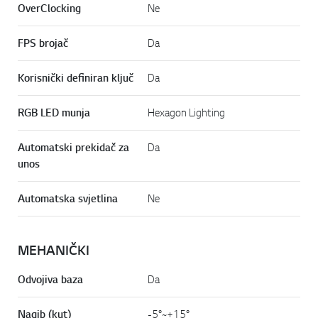
OverClocking
Ne
FPS brojač
Da
Korisnički definiran ključ
Da
Online Chat
RGB LED munja
Hexagon Lighting
Automatski prekidač za
Da
unos
Automatska svjetlina
Ne
MEHANIČKI
Idi n
Odvojiva baza
Da
Nagib (kut)
-5°~+15°