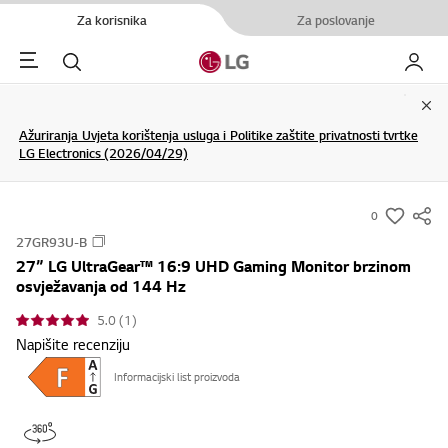
Za korisnika
Za poslovanje
Menu
Pretraživanje
My LG
Clo
Ažuriranja Uvjeta korištenja usluga i Politike zaštite privatnosti tvrtke
LG Electronics (2026/04/29)
0
s
27GR93U-B
u
27” LG UltraGear™ 16:9 UHD Gaming Monitor brzinom
m
osvježavanja od 144 Hz
m
5.0 (1)
a
Napišite recenziju
r
y
Informacijski list proizvoda
-
w
i