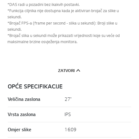
*DAS radi u pozadini bez ikakvih postavki.
*Funkcija ciljnika nije dostupna kada je aktiviran brojač za slike u
sekundi.
*Brojač FPS-a (frame per second - slika u sekundi): Broji slike u
sekundi.
*Brojač slika u sekundi može prikazati vrijednosti koje su veće od
maksimalne brzine osvježenja monitora.
ZATVORI
OPĆE SPECIFIKACIJE
Veličina zaslona
27"
Vrsta zaslona
IPS
Omjer slike
16:09