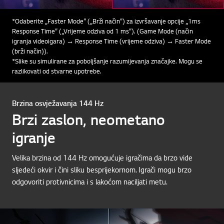
*Odaberite „Faster Mode” („Brži način”) za izvršavanje opcije „1ms
Response Time” („Vrijeme odziva od 1 ms”). (Game Mode (način
igranja videoigara) → Response Time (vrijeme odziva) → Faster Mode
(brži način)).
*Slike su simulirane za poboljšanje razumijevanja značajke. Mogu se
razlikovati od stvarne upotrebe.
Brzina osvježavanja 144 Hz
Brzi zaslon, neometano
igranje
Velika brzina od 144 Hz omogućuje igračima da brzo vide
sljedeći okvir i čini sliku besprijekornom. Igrači mogu brzo
odgovoriti protivnicima i s lakoćom naciljati metu.