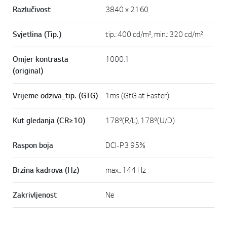
Razlučivost
3840 x 2160
Svjetlina (Tip.)
tip.: 400 cd/m², min.: 320 cd/m²
Omjer kontrasta
1000:1
(original)
Vrijeme odziva_tip. (GTG)
1ms (GtG at Faster)
Kut gledanja (CR≥10)
178º(R/L), 178º(U/D)
Raspon boja
DCI-P3 95%
Brzina kadrova (Hz)
max.: 144 Hz
Zakrivljenost
Ne