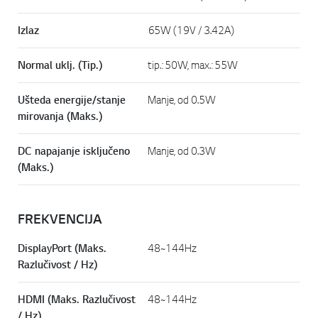
Izlaz
65W (19V / 3.42A)
Normal uklj. (Tip.)
tip.: 50W, max.: 55W
Ušteda energije/stanje
Manje, od 0.5W
mirovanja (Maks.)
DC napajanje isključeno
Manje, od 0.3W
(Maks.)
FREKVENCIJA
DisplayPort (Maks.
48~144Hz
Razlučivost / Hz)
HDMI (Maks. Razlučivost
48~144Hz
/ Hz)