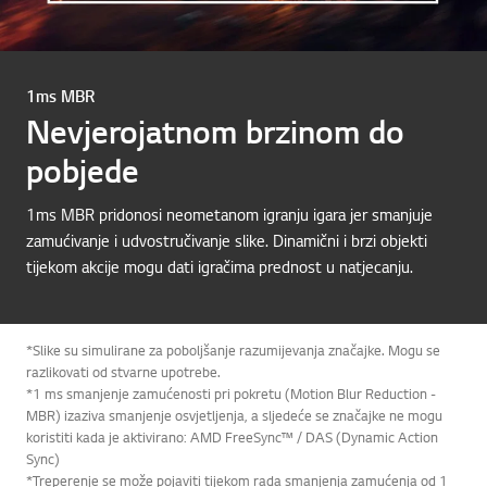
1ms MBR
Nevjerojatnom brzinom do
pobjede
1ms MBR pridonosi neometanom igranju igara jer smanjuje
zamućivanje i udvostručivanje slike. Dinamični i brzi objekti
tijekom akcije mogu dati igračima prednost u natjecanju.
*Slike su simulirane za poboljšanje razumijevanja značajke. Mogu se
razlikovati od stvarne upotrebe.
*1 ms smanjenje zamućenosti pri pokretu (Motion Blur Reduction -
MBR) izaziva smanjenje osvjetljenja, a sljedeće se značajke ne mogu
koristiti kada je aktivirano: AMD FreeSync™ / DAS (Dynamic Action
Sync)
*Treperenje se može pojaviti tijekom rada smanjenja zamućenja od 1