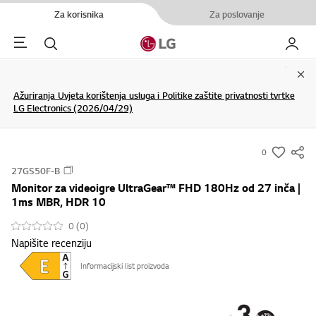
Za korisnika
Za poslovanje
Menu
Pretraživanje
My LG
Clo
Ažuriranja Uvjeta korištenja usluga i Politike zaštite privatnosti tvrtke
LG Electronics (2026/04/29)
0
s
27GS50F-B
u
Monitor za videoigre UltraGear™ FHD 180Hz od 27 inča |
m
1ms MBR, HDR 10
m
0 (0)
a
Napišite recenziju
r
y
Informacijski list proizvoda
-
w
i