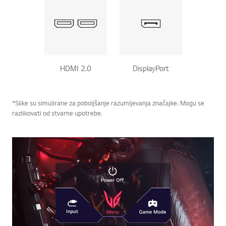
HDMI 2.0
DisplayPort
*Slike su simulirane za poboljšanje razumijevanja značajke. Mogu se
razlikovati od stvarne upotrebe.