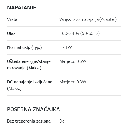
NAPAJANJE
Vrsta
Vanjski izvor napajanja (Adapter)
Ulaz
100~240V (50/60Hz)
Normal uklj. (Typ.)
17.1W
Ušteda energije/stanje
Manje od 0.5W
mirovanja (Maks.)
DC napajanje isključeno
Manje od 0.3W
(Maks.)
POSEBNA ZNAČAJKA
Bez treperenja zaslona
Da