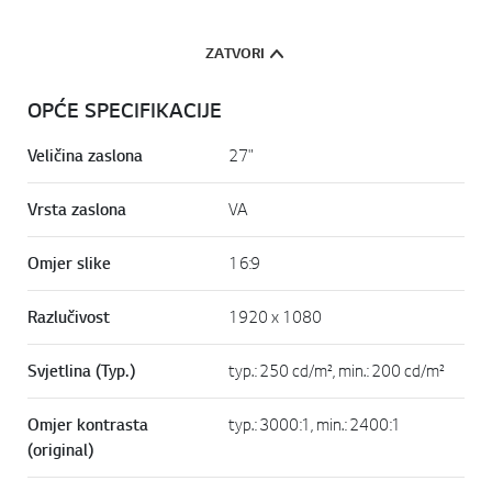
ZATVORI
OPĆE SPECIFIKACIJE
Veličina zaslona
27"
Vrsta zaslona
VA
Omjer slike
16:9
Razlučivost
1920 x 1080
Svjetlina (Typ.)
typ.: 250 cd/m², min.: 200 cd/m²
Omjer kontrasta
typ.: 3000:1, min.: 2400:1
(original)