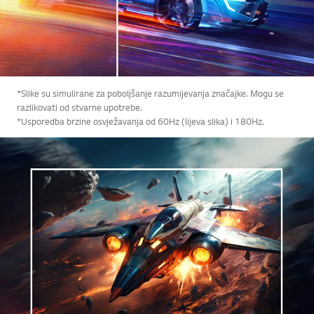
*Slike su simulirane za poboljšanje razumijevanja značajke. Mogu se
razlikovati od stvarne upotrebe.
*Usporedba brzine osvježavanja od 60Hz (lijeva slika) i 180Hz.