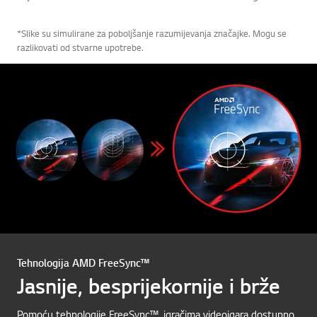
*Slike su simulirane za poboljšanje razumijevanja značajke. Mogu se
razlikovati od stvarne upotrebe.
Tehnologija AMD FreeSync™
Jasnije, besprijekornije i brže
Pomoću tehnologije FreeSync™, igračima videoigara dostupno