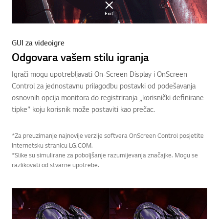
GUI za videoigre
Odgovara vašem stilu igranja
Igrači mogu upotrebljavati On-Screen Display i OnScreen
Control za jednostavnu prilagodbu postavki od podešavanja
osnovnih opcija monitora do registriranja „korisnički definirane
tipke” koju korisnik može postaviti kao prečac.
*Za preuzimanje najnovije verzije softvera OnScreen Control posjetite
internetsku stranicu LG.COM.
*Slike su simulirane za poboljšanje razumijevanja značajke. Mogu se
razlikovati od stvarne upotrebe.