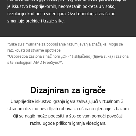
je iskustvo besprijekornih, neometanih pokreta u visokoj
rezoluciji i kod brzih videoigara. Ova tehnologija značajno
smanjuje prekide i trzaje slike.
*Slike su simulirane za poboljšanje razumijevanja značajke. Mogu se
razlikovati od stvarne upotrebe.
*Usporedba zaslona s načinom „OFF” (isključeno) (lijeva slika) i zaslona
s tehnologijom AMD FreeSync™.
Dizajniran za igrače
Unaprijedite iskustvo igranja igara zahvaljujući virtualnom 3-
stranom dizajnu nevidljivih rubova za očarano gledanje s bazom
čiji se nagib može podesiti, a što će vam pomoći povećati
razinu ugode prilikom igranja videoigara.