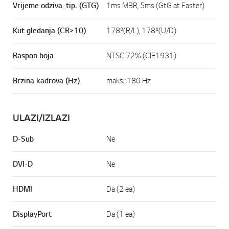
Vrijeme odziva_tip. (GTG)
1ms MBR, 5ms (GtG at Faster)
Kut gledanja (CR≥10)
178º(R/L), 178º(U/D)
Raspon boja
NTSC 72% (CIE1931)
Brzina kadrova (Hz)
maks.: 180 Hz
ULAZI/IZLAZI
D-Sub
Ne
DVI-D
Ne
HDMI
Da (2 ea)
DisplayPort
Da (1 ea)