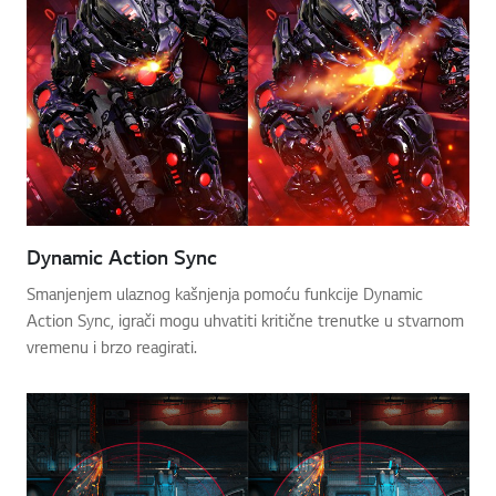
Dynamic Action Sync
Smanjenjem ulaznog kašnjenja pomoću funkcije Dynamic
Action Sync, igrači mogu uhvatiti kritične trenutke u stvarnom
vremenu i brzo reagirati.