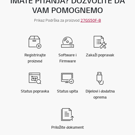
IMATE PITANJA? DOZVOLITE DA
VAM POMOGNEMO
Prikaz Podrška za proizvod
27GS50F-B
Registrirajte
Software i
Zakaži popravak
proizvod
Firmware
Status popravka
Status upita
Dijelovi i dodatna
oprema
Priložite dokument