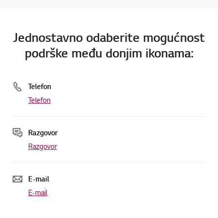
Jednostavno odaberite mogućnost
podrške među donjim ikonama:
Online Chat
Telefon
Telefon
Razgovor
Razgovor
Idi n
E-mail
E-mail