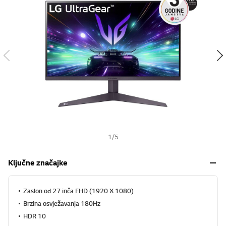
s
h
1
/
5
Ključne značajke
Zaslon od 27 inča FHD (1920 X 1080)
Brzina osvježavanja 180Hz
HDR 10