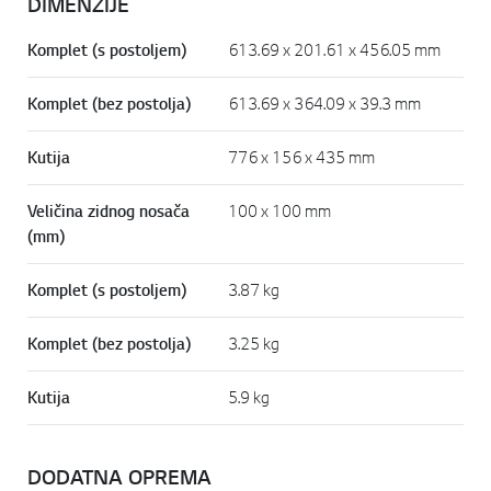
DIMENZIJE
Komplet (s postoljem)
613.69 x 201.61 x 456.05 mm
Komplet (bez postolja)
613.69 x 364.09 x 39.3 mm
Kutija
776 x 156 x 435 mm
Veličina zidnog nosača
100 x 100 mm
(mm)
Komplet (s postoljem)
3.87 kg
Komplet (bez postolja)
3.25 kg
Kutija
5.9 kg
DODATNA OPREMA