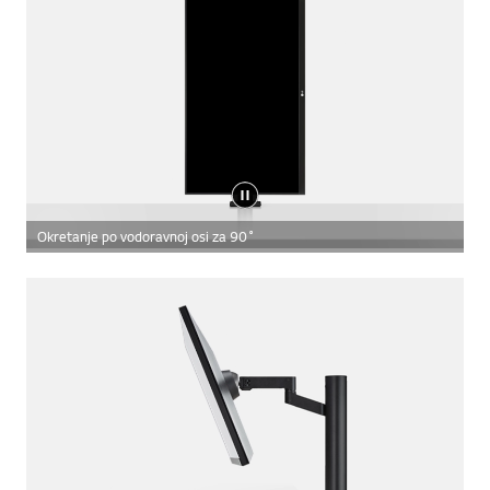
Okretanje po vodoravnoj osi za 90˚