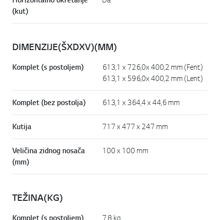
(kut)
DIMENZIJE(ŠXDXV)(MM)
Komplet (s postoljem)
613,1 x 726,0x 400,2 mm (Fent)
613,1 x 596,0x 400,2 mm (Lent)
Komplet (bez postolja)
613,1 x 364,4 x 44,6 mm
Kutija
717 x 477 x 247 mm
Veličina zidnog nosača
100 x 100 mm
(mm)
TEŽINA(KG)
Komplet (s postoljem)
7,8 kg