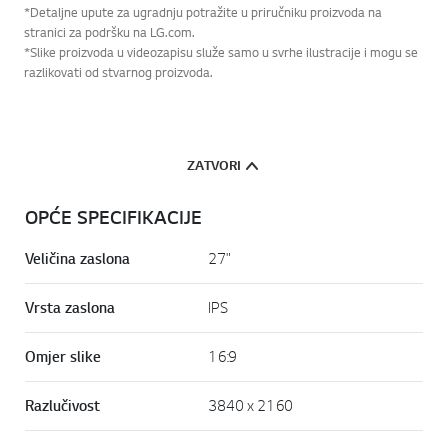
*Detaljne upute za ugradnju potražite u priručniku proizvoda na
stranici za podršku na LG.com.
*Slike proizvoda u videozapisu služe samo u svrhe ilustracije i mogu se
razlikovati od stvarnog proizvoda.
ZATVORI
OPĆE SPECIFIKACIJE
Veličina zaslona
27"
Vrsta zaslona
IPS
Omjer slike
16:9
Razlučivost
3840 x 2160