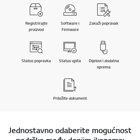
Registrirajte
Software i
Zakaži popravak
proizvod
Firmware
Online Chat
Status popravka
Status upita
Dijelovi i dodatna
oprema
Priložite dokument
Idi n
Jednostavno odaberite mogućnost
podrške među donjim ikonama: