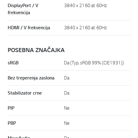
DisplayPort / V
3840 x 2160 at 60Hz
frekvencija
HDMI / V frekvencija
3840 x 2160 at 60Hz
POSEBNA ZNAČAJKA
sRGB
Da (Typ. sRGB 99% (CIE1931))
Bez treperenja zaslona
Da
Stabilizator crne
Da
PIP
Ne
PBP
Ne
Da