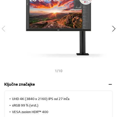
s
h
1
/
10
Ključne značajke
UHD 4K (3840 x 2160) IPS od 27 inča
sRGB 99 % (vrst.)
VESA zaslon HDR™ 400