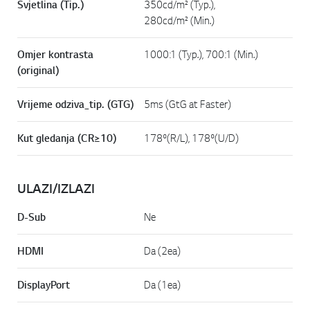
Svjetlina (Tip.)
350cd/m² (Typ.),
280cd/m² (Min.)
Omjer kontrasta
1000:1 (Typ.), 700:1 (Min.)
(original)
Vrijeme odziva_tip. (GTG)
5ms (GtG at Faster)
Kut gledanja (CR≥10)
178º(R/L), 178º(U/D)
ULAZI/IZLAZI
D-Sub
Ne
HDMI
Da (2ea)
DisplayPort
Da (1ea)