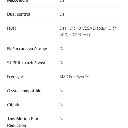
MaxxAudio
Dual control
Da
HDR
Da (HDR 10, VESA DisplayHDR™
400, HDR Effect)
Način rada za čitanje
Da
SUPER + razlučivost
Da
Freesync
AMD FreeSync™
G sync compatible
Ne
Ciljnik
Ne
1ms Motion Blur
Ne
Reduction