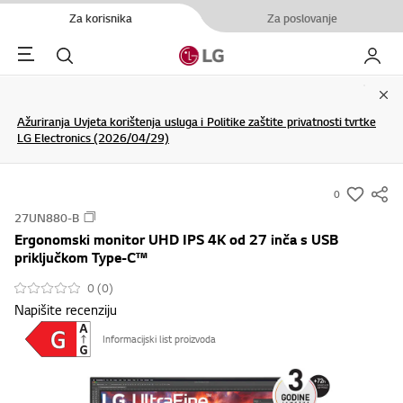
Za korisnika
Za poslovanje
Menu
Pretraživanje
My LG
Clo
Ažuriranja Uvjeta korištenja usluga i Politike zaštite privatnosti tvrtke
LG Electronics (2026/04/29)
0
s
27UN880-B
u
Ergonomski monitor UHD IPS 4K od 27 inča s USB
m
priključkom Type-C™
m
0 (0)
a
Napišite recenziju
r
y
Informacijski list proizvoda
-
w
i