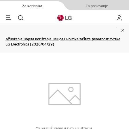
Za korisnika
Za poslovanje
Menu
Pretraživanje
My LG
Clo
Ažuriranja Uvjeta korištenja usluga i Politike zaštite privatnosti tvrtke
LG Electronics (2026/04/29)
*Slika služi samo u svrhu ilustracije.