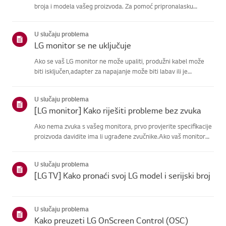
broja i modela vašeg proizvoda. Za pomoć pripronalasku
informacija o vašem proizvodu, odaberite svoj LG proizvod iz
donjihkategorija.Odaberite svoj proizvodOvaj vodič je
U slučaju problema
napravlje...
LG monitor se ne uključuje
Ako se vaš LG monitor ne može upaliti, produžni kabel može
biti isključen,adapter za napajanje može biti labav ili je
povezano računalo u stanjumirovanja.Prvo, priključite drugi
uređaj na produžni kabel da potvrdite da ima struju.Zatim
U slučaju problema
čvrs...
[LG monitor] Kako riješiti probleme bez zvuka
Ako nema zvuka s vašeg monitora, prvo provjerite specifikacije
proizvoda davidite ima li ugrađene zvučnike.Ako vaš monitor
ima ugrađene zvučnike, ali i dalje ne čujete zvuk,
provjeritespojeve signalnih kabela (HDMI, DP, USB-C) i
U slučaju problema
Windows pos...
[LG TV] Kako pronaći svoj LG model i serijski broj
U slučaju problema
Kako preuzeti LG OnScreen Control (OSC)