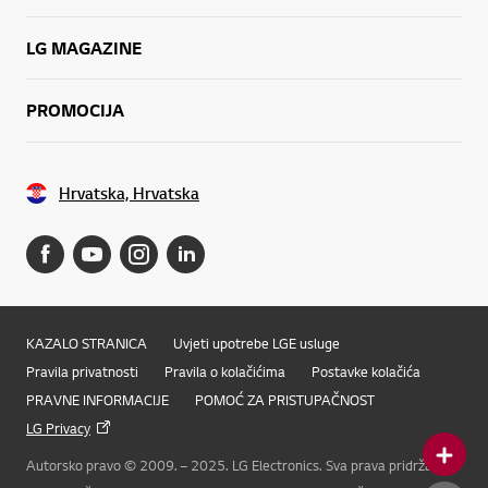
LG MAGAZINE
PROMOCIJA
Hrvatska, Hrvatska
KAZALO STRANICA
Uvjeti upotrebe LGE usluge
Pravila privatnosti
Pravila o kolačićima
Postavke kolačića
PRAVNE INFORMACIJE
POMOĆ ZA PRISTUPAČNOST
LG Privacy
Autorsko pravo © 2009. – 2025. LG Electronics. Sva prava pridržana
Online Chat