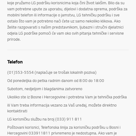
koje pružamo LG podršku korisnicima koja čini život lakšim. Bilo da su
vam potrebne upute za uporabu, dijelovi i dodatna oprema, podrška za
mobilni telefon ili informacije o jamstvu, LG tehničku podršku i sve
ostalo što vam je potrebno naći ćete uz samo nekoliko klikova. Ako
želite razgovarati s našim predstavnikom, ljubazni i stručni djelatnici
odjela LG podrške pomoći će vam oko svih pitanja tehničke i servisne
prirode.
Telefon
(01)553-5554 (naplaćuje se trošak lokalnih poziva)
Od ponedeljka do petka radnim danom od 8:00 do 18:00
Subotom, nedjeljom i blagdanima zatvoreno
Ukoliko ste iz Bosne i Hercegovine i potrebna Vam je tehnička podrška
ili Vam treba informacija vezano za Vaš uređaj, možete direktno
kontaktirati
LG korisničku službu na broj (033) 911 811
Poštovani korisnici, Telefonska linija za korisničku podršku u Bosni i
Hercegovini 033911811 privremeno je nedostupna. Ako vam je