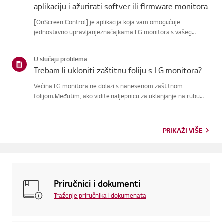
aplikaciju i ažurirati softver ili firmware monitora
[OnScreen Control] je aplikacija koja vam omogućuje
jednostavno upravljanjeznačajkama LG monitora s vašeg
računala, uključujući Screen Split, postavkemonitora te
softverska ili firmware ažuriranja.Aplikaciju za svoj operativni
U slučaju problema
sustav možete...
Trebam li ukloniti zaštitnu foliju s LG monitora?
Većina LG monitora ne dolazi s nanesenom zaštitnom
folijom.Međutim, ako vidite naljepnicu za uklanjanje na rubu
ekrana ili ispisani tekstna zaslonu prilikom uključivanja,
prisutna je zaštitna folija. Molim vas,uklonite ga samo u tim
slučaje...
PRIKAŽI VIŠE
Priručnici i dokumenti
Traženje priručnika i dokumenata