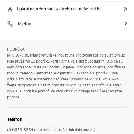
Povratna informacija direktoru naše tvrtke
Telefon
PODRŠKA
Mi u LG-u stvaramo vrhunske inovativne proizvode koji odišu stilom uz
koje pružamo LG podršku korisnicima koja čini život lakšim. Bilo da su
vam potrebne upute za uporabu, dijelovi i dodatna oprema, podrška za
mobilni telefon ili informacije o jamstvu, LG tehničku podršku i sve
ostalo što vam je potrebno naći ćete uz samo nekoliko klikova. Ako
želite razgovarati s našim predstavnikom, ljubazni i stručni djelatnici
odjela LG podrške pomoći će vam oko svih pitanja tehničke i servisne
prirode.
Telefon
(01)553-5554 (naplaćuje se trošak lokalnih poziva)