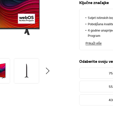
Ključne značajke
Svijet istinskih b
Poboljšana kvalit
4 godine unaprij
Program
Prikaži više
Odaberite svoju ve
75
55
43