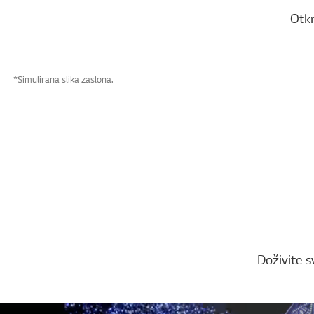
Otkr
*Simulirana slika zaslona.
Doživite sv