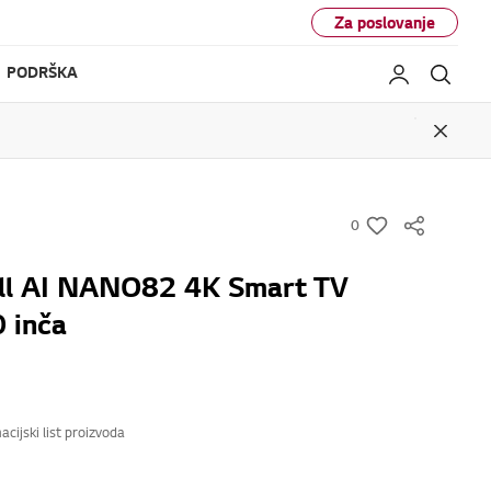
Za poslovanje
PODRŠKA
My LG
Pretr
Close
0
w
i
ll AI NANO82 4K Smart TV
s
 inča
h
acijski list proizvoda