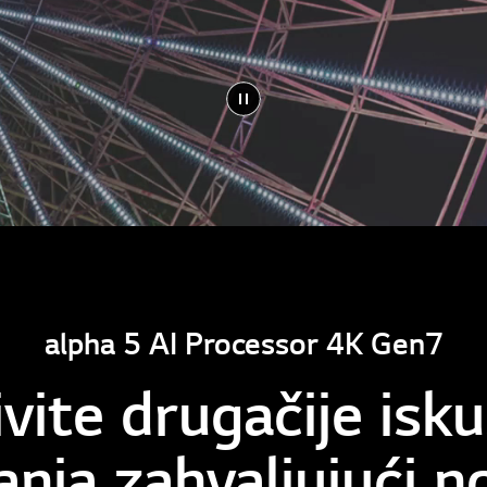
alpha 5 AI Processor 4K Gen7
vite drugačije isk
anja zahvaljujući 