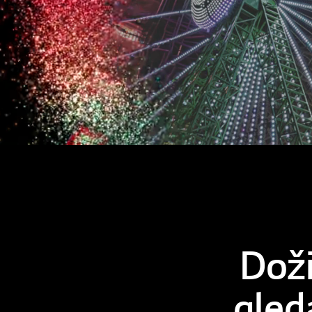
Doži
gled