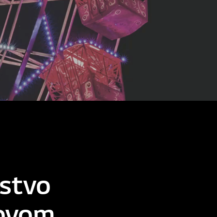
ustvo
novom