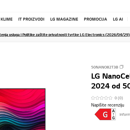
KLIME
IT PROIZVODI
LG MAGAZINE
PROMOCIJA
LG AI
tenja usluga i Politike zaštite privatnosti tvrtke LG Electronics (2026/04/29)
50NANO82T3B
LG NanoCe
2024 od 50
0 (0)
Napišite recenziju
Inform