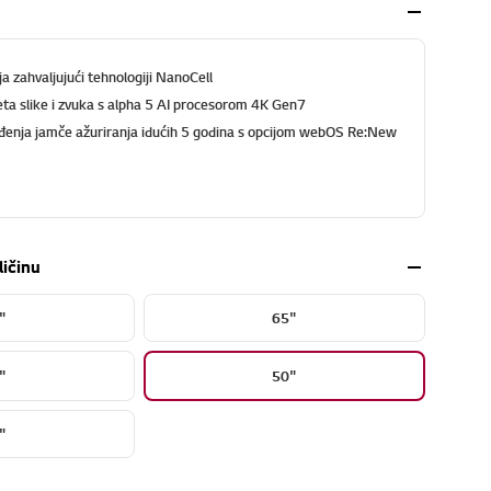
oja zahvaljujući tehnologiji NanoCell
eta slike i zvuka s alpha 5 AI procesorom 4K Gen7
eđenja jamče ažuriranja idućih 5 godina s opcijom webOS Re:New
ličinu
"
65"
"
50"
"