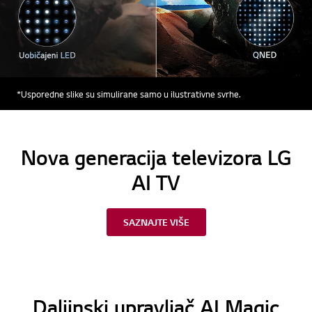
*Usporedne slike su simulirane samo u ilustrativne svrhe.
Nova generacija televizora LG
AI TV
SAZNAJTE VIŠE
Daljinski upravljač AI Magic