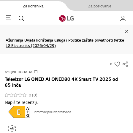
Za korisnika
Za poslovanje
Menu
Pretraživanje
My LG
Clo
Ažuriranja Uvjeta korištenja usluga i Politike zaštite privatnosti tvrtke
LG Electronics (2026/04/29)
0
s
65QNED80A3A
u
Televizor LG QNED AI QNED80 4K Smart TV 2025 od
m
65 inča
m
0 (0)
a
Napišite recenziju
r
y
Informacijski list proizvoda
-
w
i