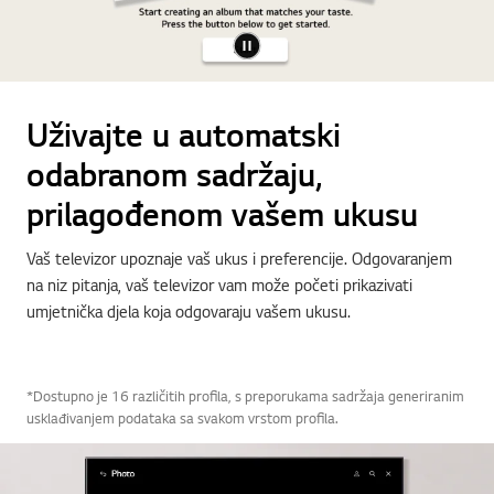
Uživajte u automatski
odabranom sadržaju,
prilagođenom vašem ukusu
Vaš televizor upoznaje vaš ukus i preferencije. Odgovaranjem
na niz pitanja, vaš televizor vam može početi prikazivati
umjetnička djela koja odgovaraju vašem ukusu.
*Dostupno je 16 različitih profila, s preporukama sadržaja generiranim
usklađivanjem podataka sa svakom vrstom profila.