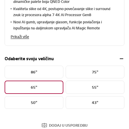
dinamičke palete boja QNED Color
Kvaliteta slike od 4K, postupno povećavanje slike i surround
zvuk iz procesora alpha 7 4K AI Processor Gen8
Novi AI gumb, upravljanje glasom, funkcije povlačenja i
ispuštanja na daljinskom upravljaču AI Magic Remote
Prikaži više
Odaberite svoju veličinu
86"
75"
65"
55"
50"
43"
DODAJ U USPOREDBU