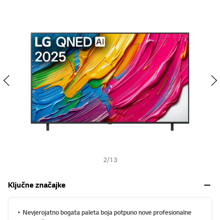
s
h
2
/
13
Ključne značajke
Nevjerojatno bogata paleta boja potpuno nove profesionalne