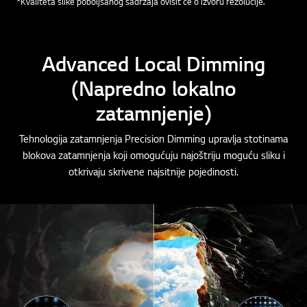
*Kvaliteta slike poboljšanog sadržaja ovisit će o izvoru rezolucije.
Advanced Local Dimming
(Napredno lokalno
zatamnjenje)
Tehnologija zatamnjenja Precision Dimming upravlja stotinama
blokova zatamnjenja koji omogućuju najoštriju moguću sliku i
otkrivaju skrivene najsitnije pojedinosti.