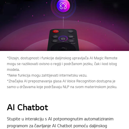
*Dizajn, dostupnost i funkcije daljinskog upravljača AI Magic Remote
mogu se razlikovati ovisno o regiji i podržanom jeziku, čak i kod istog
modela.
*Neke funkcija mogu zahtijevati internetsku vezu.
*Značajka AI prepoznavanja glasa AI Voice Recognition dostupna je
samo u državama koje podržavaju NLP na svom materinskom jeziku.
AI Chatbot
Stupite u interakciju s AI potpomognutim automatiziranim
programom za čavrljanje AI Chatbot pomoću daljinskog