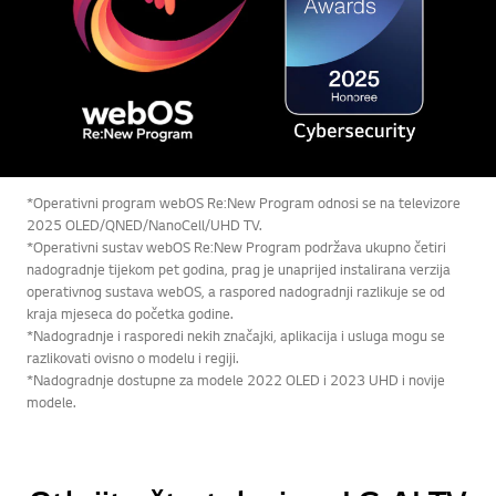
*Operativni program webOS Re:New Program odnosi se na televizore
2025 OLED/QNED/NanoCell/UHD TV.
*Operativni sustav webOS Re:New Program podržava ukupno četiri
nadogradnje tijekom pet godina, prag je unaprijed instalirana verzija
operativnog sustava webOS, a raspored nadogradnji razlikuje se od
kraja mjeseca do početka godine.
*Nadogradnje i rasporedi nekih značajki, aplikacija i usluga mogu se
razlikovati ovisno o modelu i regiji.
*Nadogradnje dostupne za modele 2022 OLED i 2023 UHD i novije
modele.