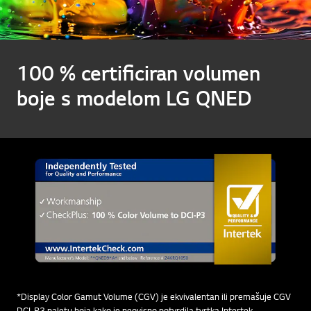
100 % certificiran volumen
boje s modelom LG QNED
*Display Color Gamut Volume (CGV) je ekvivalentan ili premašuje CGV
DCI-P3 paletu boja kako je neovisno potvrdila tvrtka Intertek.