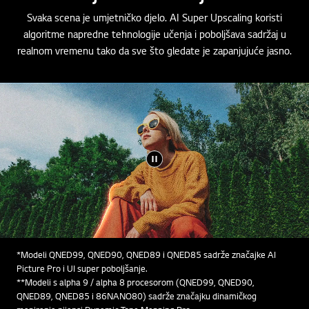
Svaka scena je umjetničko djelo. AI Super Upscaling koristi
algoritme napredne tehnologije učenja i poboljšava sadržaj u
realnom vremenu tako da sve što gledate je zapanjujuće jasno.
*Modeli QNED99, QNED90, QNED89 i QNED85 sadrže značajke AI
Picture Pro i UI super poboljšanje.
**Modeli s alpha 9 / alpha 8 procesorom (QNED99, QNED90,
QNED89, QNED85 i 86NANO80) sadrže značajku dinamičkog