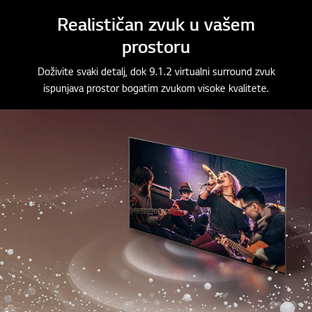
o
o
o
Realističan zvuk u vašem
f
f
f
prostoru
3
3
3
Doživite svaki detalj, dok 9.1.2 virtualni surround zvuk
ispunjava prostor bogatim zvukom visoke kvalitete.