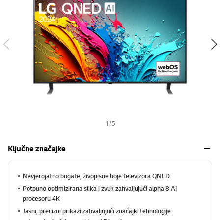
s
h
1
/
5
Ključne značajke
Nevjerojatno bogate, živopisne boje televizora QNED
Potpuno optimizirana slika i zvuk zahvaljujući alpha 8 AI
procesoru 4K
Jasni, precizni prikazi zahvaljujući značajki tehnologije