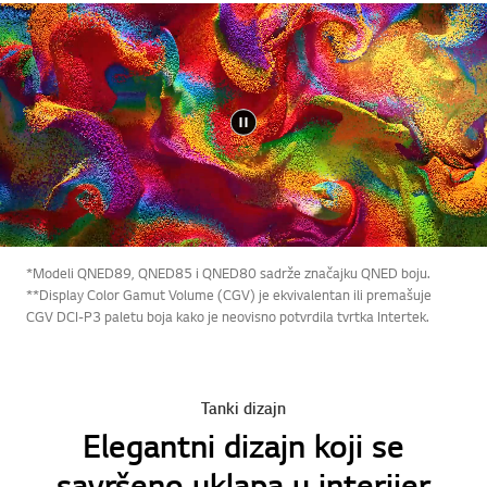
*Modeli QNED89, QNED85 i QNED80 sadrže značajku QNED boju.
**Display Color Gamut Volume (CGV) je ekvivalentan ili premašuje
CGV DCI-P3 paletu boja kako je neovisno potvrdila tvrtka Intertek.
Tanki dizajn
Elegantni dizajn koji se
savršeno uklapa u interijer