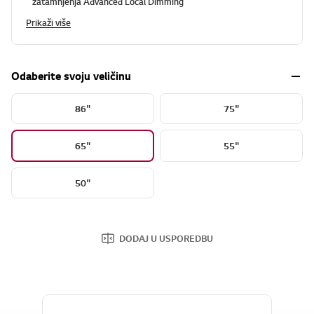
zatamnjenja Advanced Local Dimming
Prikaži više
Odaberite svoju veličinu
86"
75"
65"
55"
50"
DODAJ U USPOREDBU