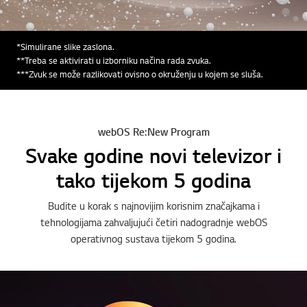
*Simulirane slike zaslona.
**Treba se aktivirati u izborniku načina rada zvuka.
***Zvuk se može razlikovati ovisno o okruženju u kojem se sluša.
webOS Re:New Program
Svake godine novi televizor i
tako tijekom 5 godina
Budite u korak s najnovijim korisnim značajkama i
tehnologijama zahvaljujući četiri nadogradnje webOS
operativnog sustava tijekom 5 godina.