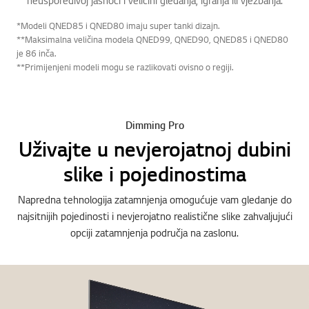
*Modeli QNED85 i QNED80 imaju super tanki dizajn.
**Maksimalna veličina modela QNED99, QNED90, QNED85 i QNED80
je 86 inča.
**Primijenjeni modeli mogu se razlikovati ovisno o regiji.
Dimming Pro
Uživajte u nevjerojatnoj dubini
slike i pojedinostima
Napredna tehnologija zatamnjenja omogućuje vam gledanje do
najsitnijih pojedinosti i nevjerojatno realistične slike zahvaljujući
opciji zatamnjenja područja na zaslonu.