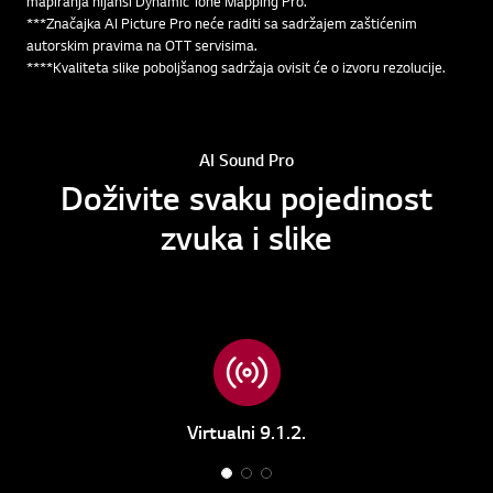
mapiranja nijansi Dynamic Tone Mapping Pro.
***Značajka AI Picture Pro neće raditi sa sadržajem zaštićenim
autorskim pravima na OTT servisima.
****Kvaliteta slike poboljšanog sadržaja ovisit će o izvoru rezolucije.
AI Sound Pro
Doživite svaku pojedinost
zvuka i slike
Virtualni 9.1.2.
1
2
3