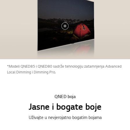
*Modeli QNED85 i QNED80 sadrže tehnologiju zatamnjenja Advanced
Local Dimming i Dimming Pro.
QNED boja
Jasne i bogate boje
Uživajte u nevjerojatno bogatim bojama