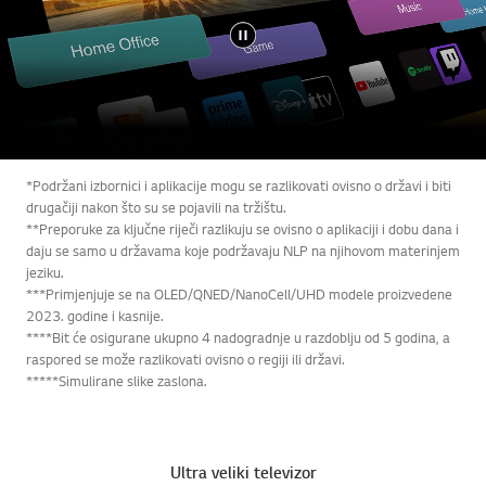
*Podržani izbornici i aplikacije mogu se razlikovati ovisno o državi i biti
drugačiji nakon što su se pojavili na tržištu.
**Preporuke za ključne riječi razlikuju se ovisno o aplikaciji i dobu dana i
daju se samo u državama koje podržavaju NLP na njihovom materinjem
jeziku.
***Primjenjuje se na OLED/QNED/NanoCell/UHD modele proizvedene
2023. godine i kasnije.
****Bit će osigurane ukupno 4 nadogradnje u razdoblju od 5 godina, a
raspored se može razlikovati ovisno o regiji ili državi.
*****Simulirane slike zaslona.
Ultra veliki televizor