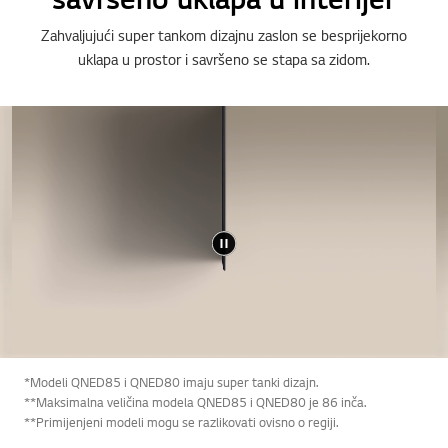
Zahvaljujući super tankom dizajnu zaslon se besprijekorno
uklapa u prostor i savršeno se stapa sa zidom.
*Modeli QNED85 i QNED80 imaju super tanki dizajn.
**Maksimalna veličina modela QNED85 i QNED80 je 86 inča.
**Primijenjeni modeli mogu se razlikovati ovisno o regiji.