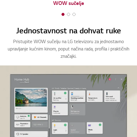
WOW sučelje
1
2
3
o
o
o
Jednostavnost na dohvat ruke
f
f
f
3
3
3
Pristupite WOW sučelju na LG televizoru za jednostavno
upravljanje kućnim kinom, poput načina rada, profila i praktičnih
značajki.