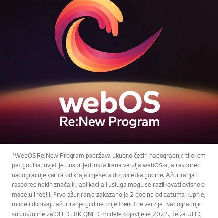
*WebOS Re:New Program podržava ukupno četiri nadogradnje tijekom
pet godina, uvjet je unaprijed instalirana verzija webOS-a, a raspored
nadogradnje varira od kraja mjeseca do početka godine. Ažuriranja i
raspored nekih značajki, aplikacija i usluga mogu se razlikovati ovisno o
modelu i regiji. Prvo ažuriranje zakazano je 2 godine od datuma kupnje,
modeli dobivaju ažuriranje godine prije trenutne verzije. Nadogradnje
su dostupne za OLED i 8K QNED modele objavljene 2022., te za UHD,