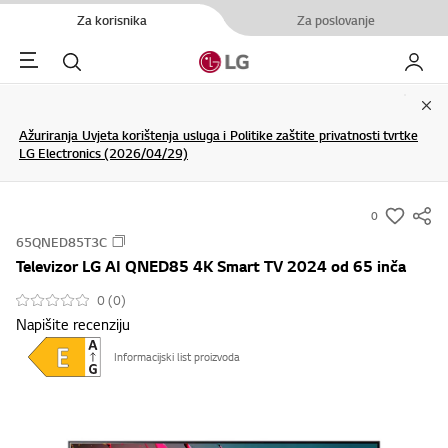
Za korisnika
Za poslovanje
Menu
Pretraživanje
My LG
Clo
Ažuriranja Uvjeta korištenja usluga i Politike zaštite privatnosti tvrtke
LG Electronics (2026/04/29)
0
s
65QNED85T3C
u
Televizor LG AI QNED85 4K Smart TV 2024 od 65 inča
m
m
0 (0)
Napišite recenziju
a
r
Informacijski list proizvoda
y
-
w
i