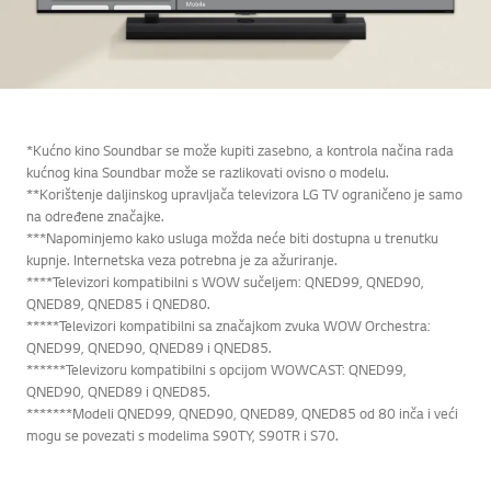
*Kućno kino Soundbar se može kupiti zasebno, a kontrola načina rada
kućnog kina Soundbar može se razlikovati ovisno o modelu.
**Korištenje daljinskog upravljača televizora LG TV ograničeno je samo
na određene značajke.
***Napominjemo kako usluga možda neće biti dostupna u trenutku
kupnje. Internetska veza potrebna je za ažuriranje.
****Televizori kompatibilni s WOW sučeljem: QNED99, QNED90,
QNED89, QNED85 i QNED80.
*****Televizori kompatibilni sa značajkom zvuka WOW Orchestra:
QNED99, QNED90, QNED89 i QNED85.
******Televizoru kompatibilni s opcijom WOWCAST: QNED99,
QNED90, QNED89 i QNED85.
*******Modeli QNED99, QNED90, QNED89, QNED85 od 80 inča i veći
mogu se povezati s modelima S90TY, S90TR i S70.