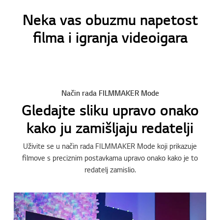
Neka vas obuzmu napetost
filma i igranja videoigara
Online Chat
Način rada FILMMAKER Mode
Gledajte sliku upravo onako
kako ju zamišljaju redatelji
Uživite se u način rada FILMMAKER Mode koji prikazuje
filmove s preciznim postavkama upravo onako kako je to
redatelj zamislio.
Idi n