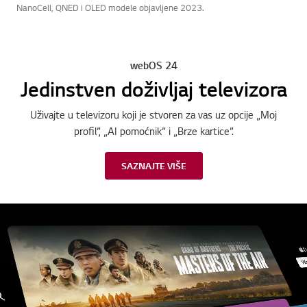
NanoCell, QNED i OLED modele objavljene 2023.
webOS 24
Jedinstven doživljaj televizora
Uživajte u televizoru koji je stvoren za vas uz opcije „Moj
profil”, „AI pomoćnik” i „Brze kartice”.
SAZNAJTE VIŠE